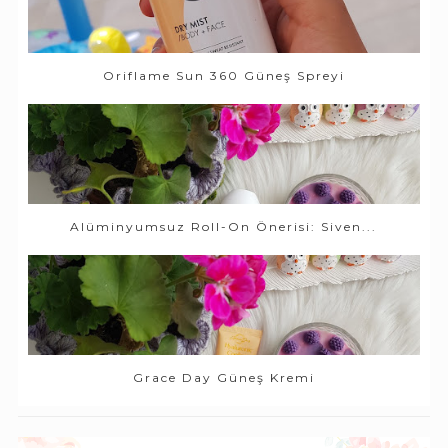
Oriflame Sun 360 Güneş Spreyi
Alüminyumsuz Roll-On Önerisi: Siven...
Grace Day Güneş Kremi