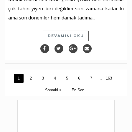
çok tahin yiyen biri değildim son zamana kadar ki
ama son dönemler hem damak tadıma...
DEVAMINI OKU
1
2
3
4
5
6
7
...
163
Sonraki >
En Son