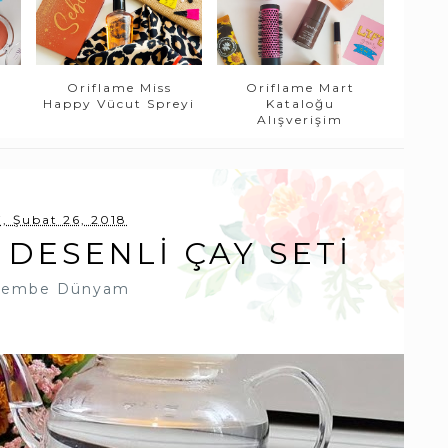
Oriflame Miss
Oriflame Mart
Happy Vücut Spreyi
Kataloğu
Alışverişim
i, Şubat 26, 2018
DESENLI ÇAY SETI
embe Dünyam