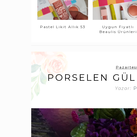
Pastel Likit Allık 53
Uygun Fiyatlı
Beaulis Ürünleri
Pazartes
PORSELEN GÜL 
Yazar:
P