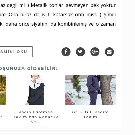
lmaz değil mi :) Metalik tonları sevmeyen pek yoktur
ım! Ona biraz da ışıltı katarsak ohh miss :) Şimdi
ki daha önce siyahını da kombinlemiş ve o zaman
AMINI OKU
OŞUNUZA GIDEBILIR:
Kadın Eşofman
Gri Fitilli Kadife
er
Takımında Rahatlık
Takım
Ve...