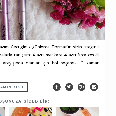
yım. Geçtiğimiz günlerde Flormar'ın sizin isteğiniz
arla tanıştım. 4 ayrı maskara 4 ayrı fırça çeşidi.
 arayışında olanlar için bol seçenek! O zaman
AMINI OKU
OŞUNUZA GIDEBILIR: