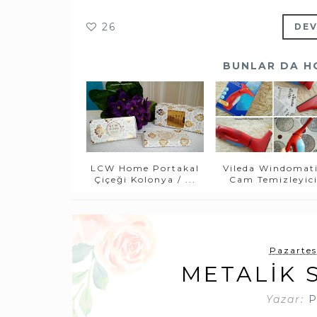
26
DEV
BUNLAR DA H
LCW Home Portakal
Vileda Windomat
Çiçeği Kolonya / ...
Cam Temizleyic
Pazartes
METALIK 
Yazar:
P