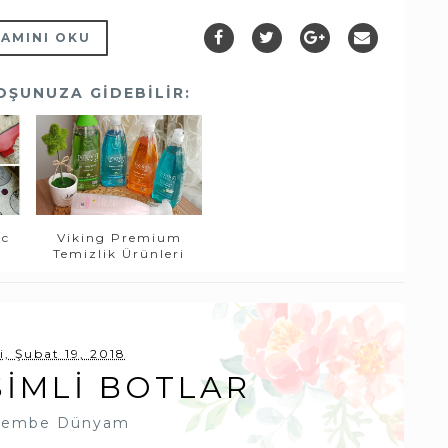
AMINI OKU
OŞUNUZA GIDEBILIR:
ic
Viking Premium
i
Temizlik Ürünleri
i, Şubat 19, 2018
SIMLI BOTLAR
embe Dünyam