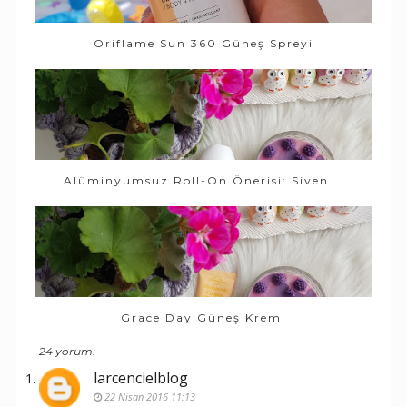
Oriflame Sun 360 Güneş Spreyi
Alüminyumsuz Roll-On Önerisi: Siven...
Grace Day Güneş Kremi
24 yorum:
larcencielblog
22 Nisan 2016 11:13