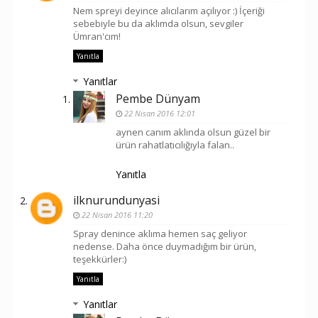
Nem spreyi deyince alıcılarım açılıyor :) İçeriği
sebebiyle bu da aklımda olsun, sevgiler
Ümran'cım!
Yanıtla
Yanıtlar
Pembe Dünyam
22 Nisan 2016 12:01
aynen canım aklında olsun güzel bir
ürün rahatlatıcılığıyla falan..
Yanıtla
ilknurundunyasi
22 Nisan 2016 11:20
Spray denince aklıma hemen saç geliyor
nedense. Daha önce duymadığım bir ürün,
teşekkürler:)
Yanıtla
Yanıtlar