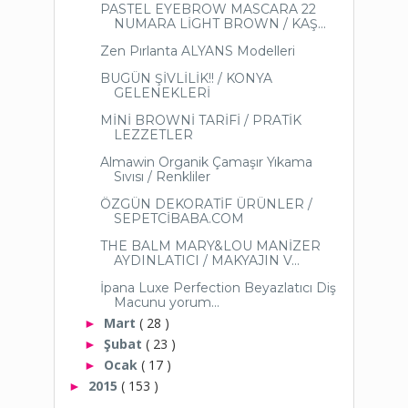
PASTEL EYEBROW MASCARA 22
NUMARA LİGHT BROWN / KAŞ...
Zen Pırlanta ALYANS Modelleri
BUGÜN ŞİVLİLİK!! / KONYA
GELENEKLERİ
MİNİ BROWNİ TARİFİ / PRATİK
LEZZETLER
Almawin Organik Çamaşır Yıkama
Sıvısı / Renkliler
ÖZGÜN DEKORATİF ÜRÜNLER /
SEPETCİBABA.COM
THE BALM MARY&LOU MANİZER
AYDINLATICI / MAKYAJIN V...
İpana Luxe Perfection Beyazlatıcı Diş
Macunu yorum...
Mart
( 28 )
►
Şubat
( 23 )
►
Ocak
( 17 )
►
2015
( 153 )
►