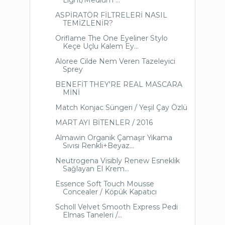
ASPİRATÖR FİLTRELERİ NASIL
TEMİZLENİR?
Oriflame The One Eyeliner Stylo
Keçe Uçlu Kalem Ey...
Aloree Cilde Nem Veren Tazeleyici
Sprey
BENEFİT THEY'RE REAL MASCARA
MİNİ
Match Konjac Süngeri / Yeşil Çay Özlü
MART AYI BİTENLER / 2016
Almawin Organik Çamaşır Yıkama
Sıvısı Renkli+Beyaz...
Neutrogena Visibly Renew Esneklik
Sağlayan El Krem...
Essence Soft Touch Mousse
Concealer / Köpük Kapatıcı
Scholl Velvet Smooth Express Pedi
Elmas Taneleri /...