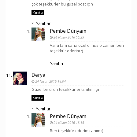
çok teşekkürler bu güzel post için
Yanıtla
Yanıtlar
Pembe Dünyam
24 Nisan 2016 15:29
Valla tam sana özel olmus o zaman ben
teşekkür ederim :)
Yanıtla
Derya
24 Nisan 2016 18:04
Güzel bir ürün tesekkürler tsnitim için.
Yanıtla
Yanıtlar
Pembe Dünyam
24 Nisan 2016 18:15
Ben teşekkür ederim canım :)