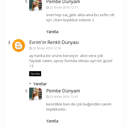
Pembe Dünyam
22 Nisan 2016 12:11
evet hep saç gelir akla ama bu sefer cilt
için :) ben teşekkür ederim :)
Yanıtla
Evrim'in Renkli Dünyası
22 Nisan 2016 12:16
ay harika bir ürüne benziyor. aloe vera çok
faydalı zaten, sprey formda olması ayrı bir güzel
<3
Yanıtla
Yanıtlar
Pembe Dünyam
22 Nisan 2016 13:41
kesinlikle ben de çok beğendim canım
teşekkürler..
Yanıtla