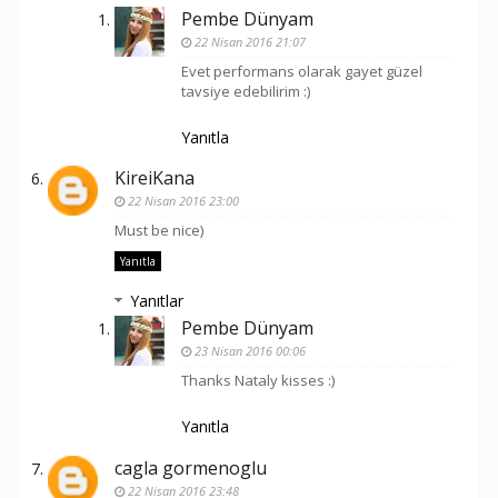
Pembe Dünyam
22 Nisan 2016 21:07
Evet performans olarak gayet güzel
tavsiye edebilirim :)
Yanıtla
KireiKana
22 Nisan 2016 23:00
Must be nice)
Yanıtla
Yanıtlar
Pembe Dünyam
23 Nisan 2016 00:06
Thanks Nataly kisses :)
Yanıtla
cagla gormenoglu
22 Nisan 2016 23:48