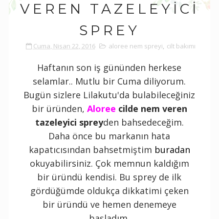
VEREN TAZELEYICI
SPREY
Cuma, Nisan 22, 2016
aloree nem spreyi
,
cilt bakımı
Haftanın son iş gününden herkese
selamlar.. Mutlu bir Cuma diliyorum.
Bugün sizlere Lilakutu'da bulabileceğiniz
bir üründen,
Aloree
cilde nem veren
tazeleyici sprey
den bahsedeceğim.
Daha önce bu markanın hata
kapatıcısından bahsetmiştim
buradan
okuyabilirsiniz. Çok memnun kaldığım
bir üründü kendisi. Bu sprey de ilk
gördüğümde oldukça dikkatimi çeken
bir üründü ve hemen denemeye
başladım.