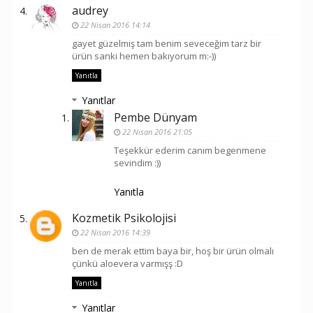
audrey
22 Nisan 2016 14:14
gayet güzelmiş tam benim seveceğim tarz bir
ürün sanki hemen bakıyorum m:-))
Yanıtla
Yanıtlar
Pembe Dünyam
22 Nisan 2016 21:05
Teşekkür ederim canım begenmene
sevindim :))
Yanıtla
Kozmetik Psikolojisi
22 Nisan 2016 14:39
ben de merak ettim baya bir, hoş bir ürün olmalı
çünkü aloevera varmışş :D
Yanıtla
Yanıtlar