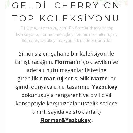
GELDI: CHERRY ON
TOP KOLEKSIYONU
Cuma, Haziran 26, 2020
flormar cherry on top
koleksiyonu
,
flormar mat rujlar
,
flormar silk matte rujlar
,
flormar&yazbukey
,
makyaj
,
silk matte kullananlar
Şimdi sizleri şahane bir koleksiyon ile
tanıştıracağım.
Flormar
'ın çok sevilen ve
adeta unutulmayanlar listesine
giren
likit mat ruj
serisi
Silk Matte
'ler
şimdi dünyaca ünlü tasarımcı
Yazbukey
dokunuşuyla rengarenk ve cıvıl cıvıl
konseptiyle karşınızdalar üstelik sadece
sınırlı sayıda ve stoklarla! :)
Flormar&Yazbukey
..