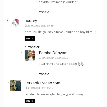
sayıda üretim teşekkürler:)!
Yanıtla
audrey
29 Haziran 2020 09:39
dördünü de çok sevdim ve kokularına bayıldım :-))
Yanıtla
Yanıtlar
Pembe Dünyam
30 Haziran 2020 03:25
Evet dördü de efsaneee😍👌👌
Yanıtla
LerzanKaradan.com
30 Haziran 2020 00:27
renkler de ambalajlarda çok güzel olmuş
Yanıtla