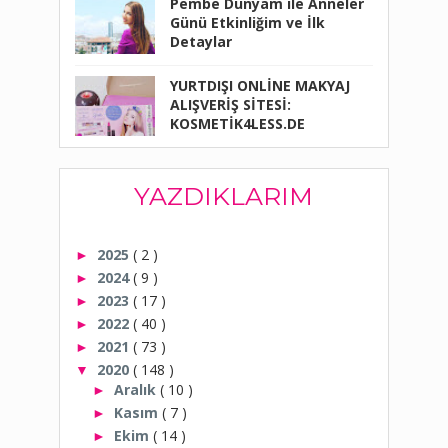
Pembe Dünyam ile Anneler
Günü Etkinliğim ve İlk
Detaylar
YURTDIŞI ONLİNE MAKYAJ
ALIŞVERİŞ SİTESİ:
KOSMETİK4LESS.DE
YAZDIKLARIM
2025
( 2 )
►
2024
( 9 )
►
2023
( 17 )
►
2022
( 40 )
►
2021
( 73 )
►
2020
( 148 )
▼
Aralık
( 10 )
►
Kasım
( 7 )
►
Ekim
( 14 )
►