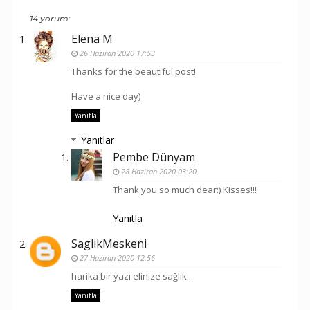
14 yorum:
Elena M
26 Haziran 2020 17:53
Thanks for the beautiful post!
Have a nice day)
Yanıtla
Yanıtlar
Pembe Dünyam
28 Haziran 2020 03:20
Thank you so much dear:) Kisses!!!
Yanıtla
SaglikMeskeni
27 Haziran 2020 12:56
harika bir yazı elinize sağlık .
Yanıtla