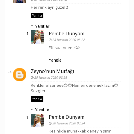
Her renk ayrı güzel :)
Yanıtla
Yanıtlar
Pembe Dünyam
28 Haziran 2020 03:22
Eff-saa-neeee!😍
Yanıtla
Zeyno'nun Mutfağı
29 Haziran 2020 06:58
Renkler efsaneee😍😍Hemen denemek lazım😍
Sevgiler..
Yanıtla
Yanıtlar
Pembe Dünyam
30 Haziran 2020 03:24
Kesinlikle muhakkak deneyin sınırlı