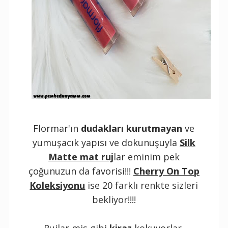
Flormar'ın
dudakları kurutmayan
ve
yumuşacık yapısı ve dokunuşuyla
Silk
Matte mat ruj
lar eminim pek
çoğunuzun da favorisi!!!
Cherry On Top
Koleksiyonu
ise 20 farklı renkte sizleri
bekliyor!!!!
Rujlar mis gibi
kiraz
kokuyorlar.