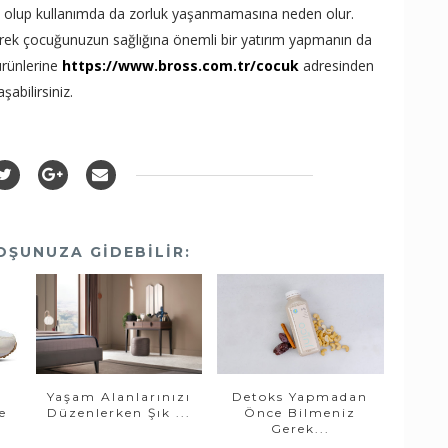
emli olup kullanımda da zorluk yaşanmamasına neden olur.
vererek çocuğunuzun sağlığına önemli bir yatırım yapmanın da
ürünlerine
https://www.bross.com.tr/cocuk
adresinden
aşabilirsiniz.
OŞUNUZA GIDEBILIR:
Yaşam Alanlarınızı
Detoks Yapmadan
e
Düzenlerken Şık ...
Önce Bilmeniz
Gerek...