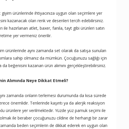
ç giyim ürünlerinde ihtiyacınıza uygun olan seçimlere yer
i kazanacak olan renk ve desenleri tercih edebilirsiniz.
 ile hazırlanan atlet, baxer, fanila, tayt gibi ürünleri satın
 üretime yer vermeniz önerilir.
iyim ürünlerinde aynı zamanda set olarak da satışa sunulan
akımlara sahip olmanız da mümkün. Çocuğunuzu sağlığı için
da beğenisini kazanan ürün alımını gerçekleştirebilirsiniz.
nin Alımında Neye Dikkat Etmeli?
 aynı zamanda onların terlemesi durumunda da kısa sürede
rece önemlidir. Tenlerinde kaşıntı ya da alerjik reaksiyon
u ürünlere yer verilmektedir. Yüzde yüz pamuk seçimi ile
 olmak ile beraber çocuğunuzu cildine de herhangi bir zarar
ı zamanda beden seçimlerin de dikkat ederek en uygun olan