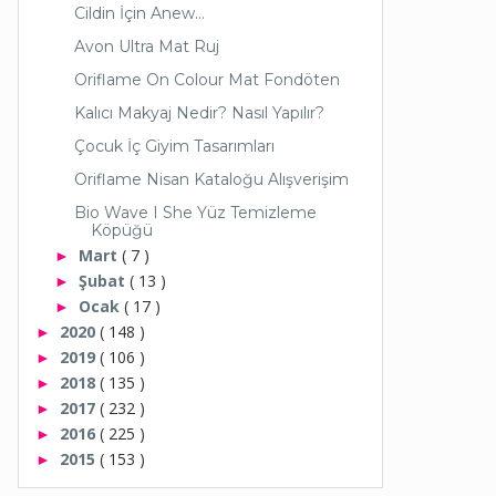
Cildin İçin Anew...
Avon Ultra Mat Ruj
Oriflame On Colour Mat Fondöten
Kalıcı Makyaj Nedir? Nasıl Yapılır?
Çocuk İç Giyim Tasarımları
Oriflame Nisan Kataloğu Alışverişim
Bio Wave I She Yüz Temizleme
Köpüğü
Mart
( 7 )
►
Şubat
( 13 )
►
Ocak
( 17 )
►
2020
( 148 )
►
2019
( 106 )
►
2018
( 135 )
►
2017
( 232 )
►
2016
( 225 )
►
2015
( 153 )
►