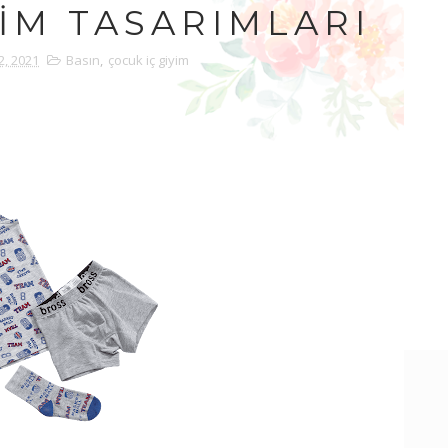
YIM TASARIMLARI
2, 2021
Basın
,
çocuk iç giyim