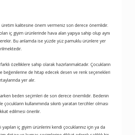
de üretim kalitesine önem vermeniz son derece önemlidir.
olan iç giyim ürünlerinde hava alan yapıya sahip olup aynı
rekir. Bu anlamda ise yüzde yüz pamuklu ürünlere yer
rilmektedir.
 farklı özelliklere sahip olarak hazırlanmaktadır. Çocukların
e beğenilerine de hitap edecek desen ve renk seçenekleri
taylarında yer alır.
yaparken beden seçimleri de son derece önemlidir. Bedenin
 çocukların kullanımında sıkıntı yaratan tercihler olması
kkat edilmesi önerilir.
i yapılan iç giyim ürünlerini kendi çocuklarınız için ya da
üretim detayı ve kumaş seçimlerine dikkat ederek sağlıklı bir