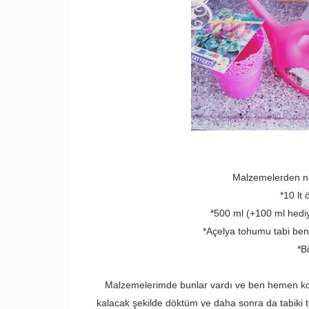
Malzemelerden ne
*10 lt 
*500 ml (+100 ml hediye
*Açelya tohumu tabi ben 
*Bi
Malzemelerimde bunlar vardı ve ben hemen koll
kalacak şekilde döktüm ve daha sonra da tabiki 