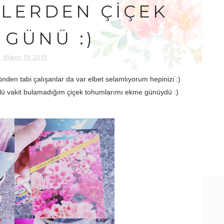
LERDEN ÇIÇEK
 GÜNÜ :)
ı, Mayıs 19, 2015
ünden tabi çalışanlar da var elbet selamlıyorum hepinizi :)
ü vakit bulamadığım çiçek tohumlarımı ekme günüydü :)