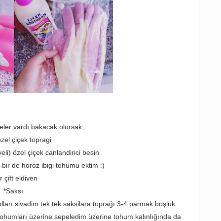
ler vardı bakacak olursak;
özel çiçek topragi
li) özel çiçek canlandirici besin
bir de horoz ibigi tohumu ektim :)
r çift eldiven
*Saksı
arı sivadim tek tek saksilara toprağı 3-4 parmak boşluk
tohumları üzerine sepeledim üzerine tohum kalınlığında da