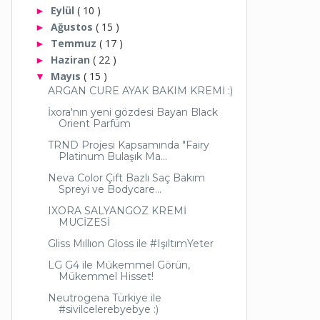
Eylül
( 10 )
►
Ağustos
( 15 )
►
Temmuz
( 17 )
►
Haziran
( 22 )
►
Mayıs
( 15 )
▼
ARGAN CURE AYAK BAKIM KREMİ :)
İxora'nın yeni gözdesi Bayan Black
Orient Parfüm
TRND Projesi Kapsamında "Fairy
Platinum Bulaşık Ma...
Neva Color Çift Bazlı Saç Bakım
Spreyi ve Bodycare...
IXORA SALYANGOZ KREMİ
MUCİZESİ
Gliss Mıllıon Gloss ile #IşıltımYeter
LG G4 ile Mükemmel Görün,
Mükemmel Hisset!
Neutrogena Türkiye ile
#sivilcelerebyebye :)