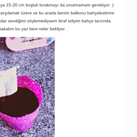
ya 15-20 cm boşluk bırakmayı da unutmamam gerekiyor :)
nı karşılamak üzere ve bu arada benim balkonu bahçelestirme
adar sevdiğimi söylemediysem itiraf ediyim bahçe tarzında
akalım bu yaz beni neler bekliyor. .