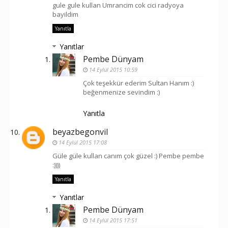
gule gule kullan Umrancim cok cici radyoya
bayildim
Yanıtla
Yanıtlar
Pembe Dünyam
14 Eylül 2015 10:59
Çok teşekkür ederim Sultan Hanım :)
beğenmenize sevindim :)
Yanıtla
beyazbegonvil
14 Eylül 2015 17:08
Güle güle kullan canım çok güzel :) Pembe pembe
:))))
Yanıtla
Yanıtlar
Pembe Dünyam
14 Eylül 2015 17:51