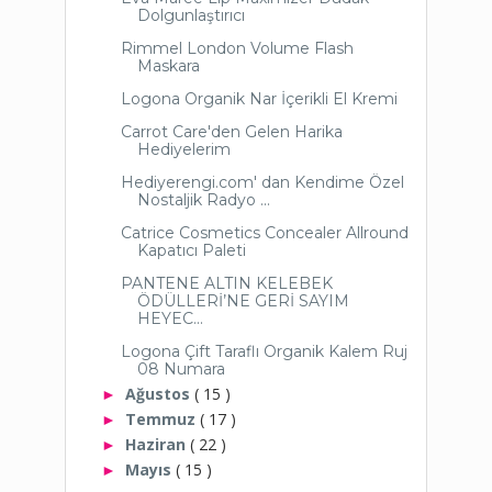
Dolgunlaştırıcı
Rimmel London Volume Flash
Maskara
Logona Organik Nar İçerikli El Kremi
Carrot Care'den Gelen Harika
Hediyelerim
Hediyerengi.com' dan Kendime Özel
Nostaljik Radyo ...
Catrice Cosmetics Concealer Allround
Kapatıcı Paleti
PANTENE ALTIN KELEBEK
ÖDÜLLERİ’NE GERİ SAYIM
HEYEC...
Logona Çift Taraflı Organik Kalem Ruj
08 Numara
Ağustos
( 15 )
►
Temmuz
( 17 )
►
Haziran
( 22 )
►
Mayıs
( 15 )
►