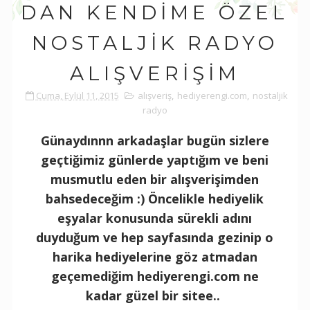
DAN KENDIME ÖZEL
NOSTALJIK RADYO
ALIŞVERIŞIM
Cuma, Eylül 11, 2015
alışveriş
,
hediyerengi.com
,
nostaljik
radyo
Günaydınnn arkadaşlar bugün sizlere
geçtiğimiz günlerde yaptığım ve beni
musmutlu eden bir alışverişimden
bahsedeceğim :) Öncelikle hediyelik
eşyalar konusunda sürekli adını
duyduğum ve hep sayfasında gezinip o
harika hediyelerine göz atmadan
geçemediğim hediyerengi.com ne
kadar güzel bir sitee..