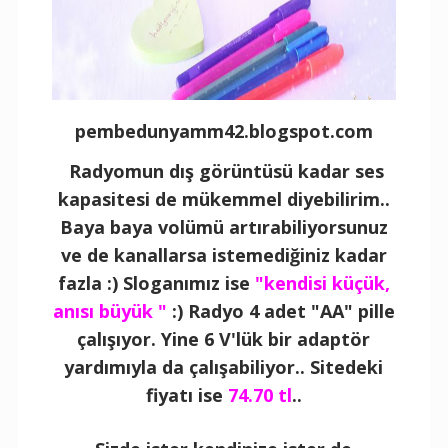
pembedunyamm42.blogspot.com
Radyomun dış görüntüsü kadar ses
kapasitesi de mükemmel diyebilirim..
Baya baya volümü artırabiliyorsunuz
ve de kanallarsa istemediğiniz kadar
fazla :) Sloganımız ise
"kendisi küçük,
anısı büyük "
:) Radyo 4 adet "AA" pille
çalışıyor. Yine 6 V'lük bir adaptör
yardımıyla da çalışabiliyor.. Sitedeki
fiyatı ise
74.70 tl
..