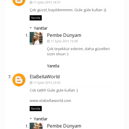
11 Eylül 2015 14:51
Çok güzel, bayıldımmmm. Güle güle kullan :))
Yanıtla
Yanıtlar
Pembe Dünyam
11 Eylül 2015 15:09
Çok teşekkür ederim, daha güzelleri
sizin olsun :)
Yanıtla
ElaBellaWorld
11 Eylül 2015 23:05
Cok tatli!!! Gule gule kullan :)
www.elabellaworld.com
Yanıtla
Yanıtlar
Pembe Dünyam