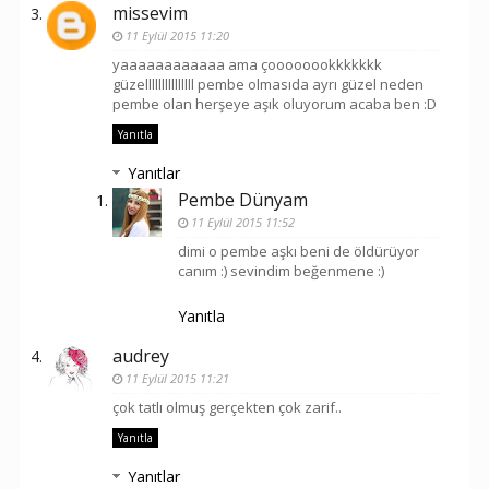
missevim
11 Eylül 2015 11:20
yaaaaaaaaaaaa ama çoooooookkkkkkk
güzelllllllllllllll pembe olmasıda ayrı güzel neden
pembe olan herşeye aşık oluyorum acaba ben :D
Yanıtla
Yanıtlar
Pembe Dünyam
11 Eylül 2015 11:52
dimi o pembe aşkı beni de öldürüyor
canım :) sevindim beğenmene :)
Yanıtla
audrey
11 Eylül 2015 11:21
çok tatlı olmuş gerçekten çok zarif..
Yanıtla
Yanıtlar