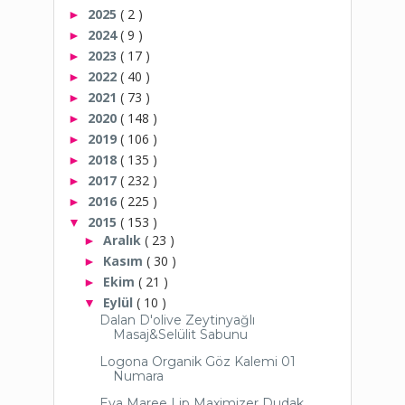
2025
( 2 )
►
2024
( 9 )
►
2023
( 17 )
►
2022
( 40 )
►
2021
( 73 )
►
2020
( 148 )
►
2019
( 106 )
►
2018
( 135 )
►
2017
( 232 )
►
2016
( 225 )
►
2015
( 153 )
▼
Aralık
( 23 )
►
Kasım
( 30 )
►
Ekim
( 21 )
►
Eylül
( 10 )
▼
Dalan D'olive Zeytinyağlı
Masaj&Selülit Sabunu
Logona Organik Göz Kalemi 01
Numara
Eva Maree Lip Maximizer Dudak