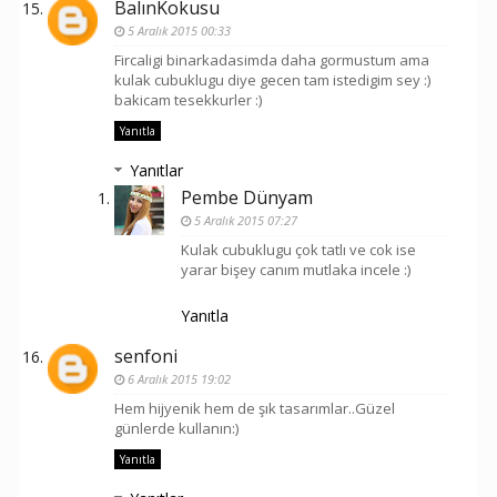
BalınKokusu
5 Aralık 2015 00:33
Fircaligi binarkadasimda daha gormustum ama
kulak cubuklugu diye gecen tam istedigim sey :)
bakicam tesekkurler :)
Yanıtla
Yanıtlar
Pembe Dünyam
5 Aralık 2015 07:27
Kulak cubuklugu çok tatlı ve cok ise
yarar bişey canım mutlaka incele :)
Yanıtla
senfoni
6 Aralık 2015 19:02
Hem hijyenik hem de şık tasarımlar..Güzel
günlerde kullanın:)
Yanıtla