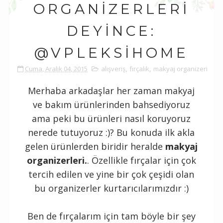
ORGANIZERLERI
DEYINCE:
@VPLEKSIHOME
Cuma, Aralık 04, 2015
alışveriş
,
fırçalık
,
makyaj organizeri
Merhaba arkadaşlar her zaman makyaj
ve bakım ürünlerinden bahsediyoruz
ama peki bu ürünleri nasıl koruyoruz
nerede tutuyoruz :)? Bu konuda ilk akla
gelen ürünlerden biridir heralde
makyaj
organizerleri.
. Özellikle fırçalar için çok
tercih edilen ve yine bir çok çeşidi olan
bu organizerler kurtarıcılarımızdır :)
Ben de fırçalarım için tam böyle bir şey