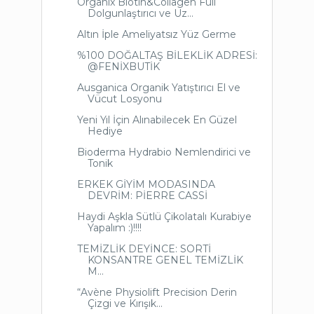
Organix Biotin&Collagen Full
Dolgunlaştırıcı ve Uz...
Altın İple Ameliyatsız Yüz Germe
%100 DOĞALTAŞ BİLEKLİK ADRESİ:
@FENİXBUTİK
Ausganica Organik Yatıştırıcı El ve
Vücut Losyonu
Yeni Yıl İçin Alınabilecek En Güzel
Hediye
Bioderma Hydrabio Nemlendirici ve
Tonik
ERKEK GİYİM MODASINDA
DEVRİM: PİERRE CASSİ
Haydi Aşkla Sütlü Çikolatalı Kurabiye
Yapalım :)!!!!
TEMİZLİK DEYİNCE: SORTİ
KONSANTRE GENEL TEMİZLİK
M...
“Avène Physiolift Precision Derin
Çizgi ve Kırışık...