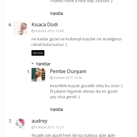
Thanks have a nice day :) kisses :)
Yanıtla
Kısaca Dodi
4 Aralık 2015 15:08
ne kadar güzel ve kullanışlı kutular ne aradığınızı
rahat bulursunuz :)
Yanıtla
Yanıtlar
Pembe Dünyam
4 Aralık 2015 16:04
kesinlikle büyük güzellik oldu bu ürün :)
fırçaların hijyenik olması da en güzel
şey olsa gerek :)
Yanıtla
audrey
4 Aralık 2015 15:25
fırçalık çok güzel hem de toz tutmaz güle güle