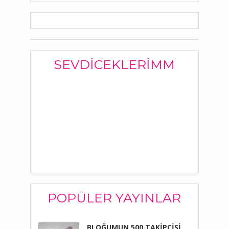
SEVDICEKLERIMM
POPÜLER YAYINLAR
BLOĞUMUN 500 TAKİPÇİSİ