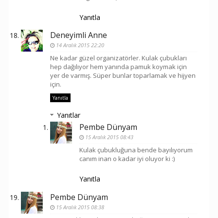
Yanıtla
Deneyimli Anne
14 Aralık 2015 22:20
Ne kadar güzel organizatörler. Kulak çubukları
hep dağılıyor hem yanında pamuk koymak için
yer de varmış. Süper bunlar toparlamak ve hijyen
için.
Yanıtla
Yanıtlar
Pembe Dünyam
15 Aralık 2015 08:43
Kulak çubukluğuna bende bayılıyorum
canım inan o kadar iyi oluyor ki :)
Yanıtla
Pembe Dünyam
15 Aralık 2015 08:38