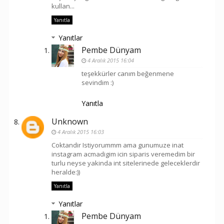
kullan...
Yanıtla
Yanıtlar
Pembe Dünyam
4 Aralık 2015 16:04
teşekkürler canım beğenmene
sevindim :)
Yanıtla
Unknown
4 Aralık 2015 16:03
Coktandir Istiyorummm ama gunumuze inat
instagram acmadigim icin siparis veremedim bir
turlu neyse yakinda int sitelerinede geleceklerdir
heralde:))
Yanıtla
Yanıtlar
Pembe Dünyam