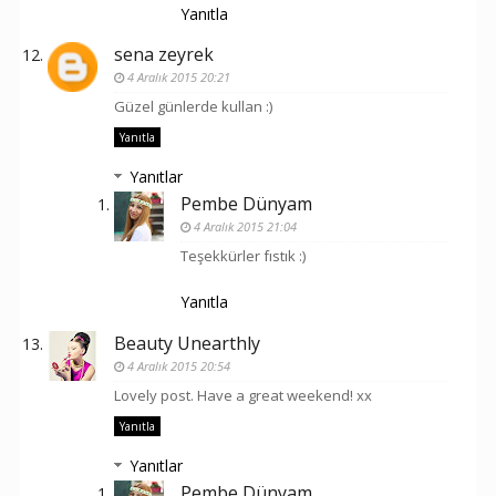
Yanıtla
sena zeyrek
4 Aralık 2015 20:21
Güzel günlerde kullan :)
Yanıtla
Yanıtlar
Pembe Dünyam
4 Aralık 2015 21:04
Teşekkürler fıstık :)
Yanıtla
Beauty Unearthly
4 Aralık 2015 20:54
Lovely post. Have a great weekend! xx
Yanıtla
Yanıtlar
Pembe Dünyam