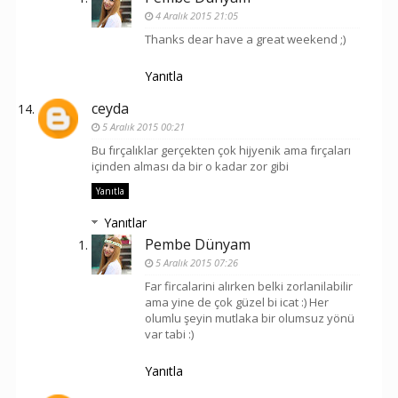
4 Aralık 2015 21:05
Thanks dear have a great weekend ;)
Yanıtla
ceyda
5 Aralık 2015 00:21
Bu fırçalıklar gerçekten çok hijyenik ama fırçaları
içinden alması da bir o kadar zor gibi
Yanıtla
Yanıtlar
Pembe Dünyam
5 Aralık 2015 07:26
Far fircalarini alırken belki zorlanilabilir
ama yine de çok güzel bi icat :) Her
olumlu şeyin mutlaka bir olumsuz yönü
var tabi :)
Yanıtla