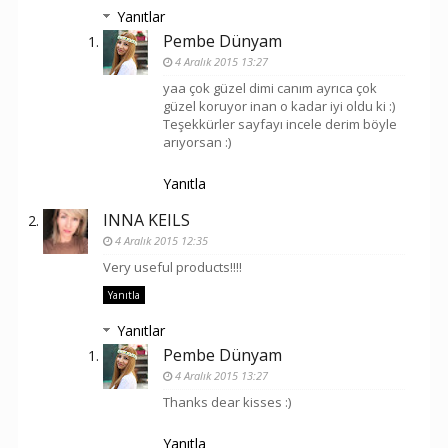
Yanıtlar
Pembe Dünyam
4 Aralık 2015 13:27
yaa çok güzel dimi canım ayrıca çok
güzel koruyor inan o kadar iyi oldu ki :)
Teşekkürler sayfayı incele derim böyle
arıyorsan :)
Yanıtla
INNA KEILS
4 Aralık 2015 12:35
Very useful products!!!!
Yanıtla
Yanıtlar
Pembe Dünyam
4 Aralık 2015 13:27
Thanks dear kisses :)
Yanıtla