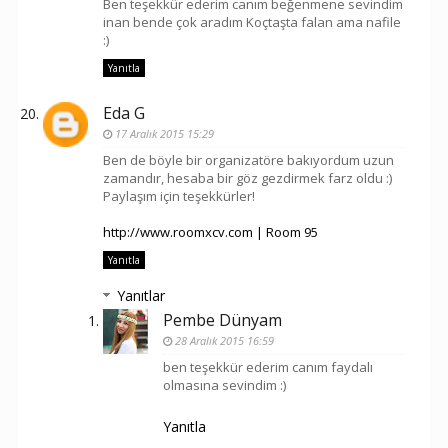
Ben teşekkür ederim canım beğenmene sevindim
inan bende çok aradım Koçtaşta falan ama nafile
:)
Yanıtla
Eda G
17 Aralık 2015 15:29
Ben de böyle bir organizatöre bakıyordum uzun
zamandır, hesaba bir göz gezdirmek farz oldu :)
Paylaşım için teşekkürler!
http://www.roomxcv.com | Room 95
Yanıtla
Yanıtlar
Pembe Dünyam
28 Aralık 2015 16:59
ben teşekkür ederim canım faydalı
olmasına sevindim :)
Yanıtla