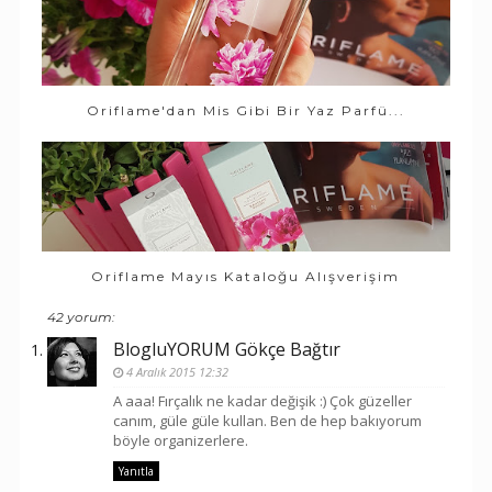
Oriflame'dan Mis Gibi Bir Yaz Parfü...
Oriflame Mayıs Kataloğu Alışverişim
42 yorum:
BlogluYORUM Gökçe Bağtır
4 Aralık 2015 12:32
A aaa! Fırçalık ne kadar değişik :) Çok güzeller
canım, güle güle kullan. Ben de hep bakıyorum
böyle organizerlere.
Yanıtla