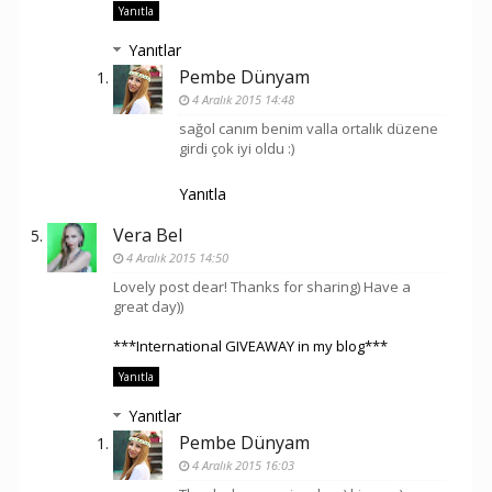
Yanıtla
Yanıtlar
Pembe Dünyam
4 Aralık 2015 14:48
sağol canım benim valla ortalık düzene
girdi çok iyi oldu :)
Yanıtla
Vera Bel
4 Aralık 2015 14:50
Lovely post dear! Thanks for sharing) Have a
great day))
***International GIVEAWAY in my blog***
Yanıtla
Yanıtlar
Pembe Dünyam
4 Aralık 2015 16:03