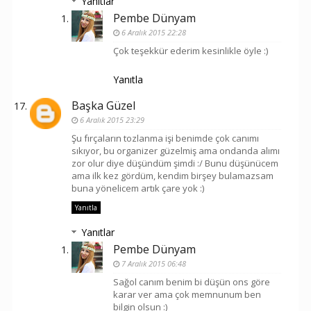
Yanıtlar
Pembe Dünyam
6 Aralık 2015 22:28
Çok teşekkür ederim kesinlikle öyle :)
Yanıtla
Başka Güzel
6 Aralık 2015 23:29
Şu fırçaların tozlanma işi benimde çok canımı
sıkıyor, bu organizer güzelmiş ama ondanda alımı
zor olur diye düşündüm şimdi :/ Bunu düşünücem
ama ilk kez gördüm, kendim birşey bulamazsam
buna yönelicem artık çare yok :)
Yanıtla
Yanıtlar
Pembe Dünyam
7 Aralık 2015 06:48
Sağol canım benim bi düşün ons göre
karar ver ama çok memnunum ben
bilgin olsun :)