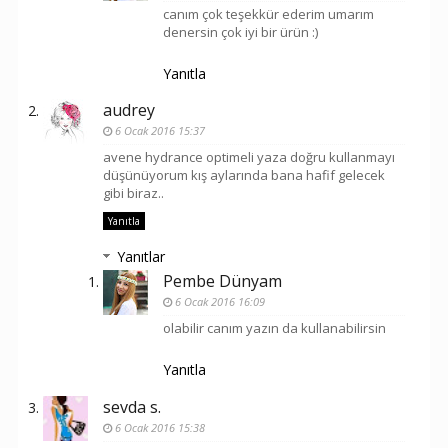
canım çok teşekkür ederim umarım
denersin çok iyi bir ürün :)
Yanıtla
audrey
6 Ocak 2016 15:37
avene hydrance optimeli yaza doğru kullanmayı
düşünüyorum kış aylarında bana hafif gelecek
gibi biraz..
Yanıtla
Yanıtlar
Pembe Dünyam
6 Ocak 2016 16:09
olabilir canım yazın da kullanabilirsin
Yanıtla
sevda s.
6 Ocak 2016 15:38