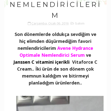
NEMLENDİRİCİLERİ
M
Çarşamba, Ocak 06, 2016
bakım
Son dönemlerde oldukça sevdiğim ve
hiç elimden düşürmediğim favori
nemlendiricilerim
Avene Hydrance
Optimale Nemlendirici Serum
ve
Janssen C vitamini içerikli
Vitaforce C
Cream.. İki ürün de son dönem çok
memnun kaldığım ve bitirmeyi
planladığım ürünlerden..