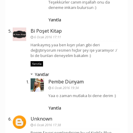
Teşekkürler canım inşallah onu da
deneme imkanı bulursun :)
Yanıtla
Bi Poşet Kitap
6 Ocak 2016 17:11
Harikaymış yaa ben kışın yılan gibi deri
değiştiriyorum resmen hiçbir şey işe yaramıyor :/
bi de bunları deneyelim bakalım :)
Yanıtla
Yanıtlar
Pembe Dünyam
6 Ocak 2016 19:34
Yaa o zaman mutlaka bi dene derim :)
Yanıtla
Unknown
6 Ocak 2016 17:38
Benim favori nemlendiricim bu yıl Kiehl's Blue