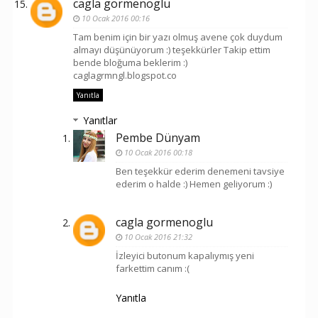
cagla gormenoglu
10 Ocak 2016 00:16
Tam benim için bir yazı olmuş avene çok duydum
almayı düşünüyorum :) teşekkürler Takip ettim
bende bloğuma beklerim :)
caglagrmngl.blogspot.co
Yanıtla
Yanıtlar
Pembe Dünyam
10 Ocak 2016 00:18
Ben teşekkür ederim denemeni tavsiye
ederim o halde :) Hemen geliyorum :)
cagla gormenoglu
10 Ocak 2016 21:32
İzleyici butonum kapalıymış yeni
farkettim canım :(
Yanıtla