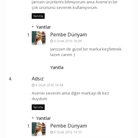
Jansen ürünlerini bilmiyorum ama Avene'in bir
çok ürününü severek kullanıyorum.
Yanıtla
Yanıtlar
Pembe Dünyam
6 Ocak 2016 16:09
Janssen de güzel bir marka keşfetmek
lazım canım :)
Yanıtla
Adsız
6 Ocak 2016 16:48
Avenei severim ama diğer markayı ilk kez
duydum
Yanıtla
Yanıtlar
Pembe Dünyam
6 Ocak 2016 19:33