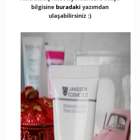
bilgisine
buradaki
yazımdan
ulaşabilirsiniz :)