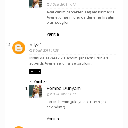
8 Ocak 2016 14:18
evet canım gerçekten sağlam bir marka
Avene, umarım onu da deneme fırsatın
olur, sevgiler :)
Yanıtla
nily21
8 Ocak 2016 17:38
ikisini de severek kullandım..Jansenn ürünleri
süperdi, Avene seruma ise bayıldım.
Yanıtla
Yanıtlar
Pembe Dünyam
8 Ocak 2016 19:13
Canım benim güle güle kullan :) çok
sevindim :)
Yanıtla