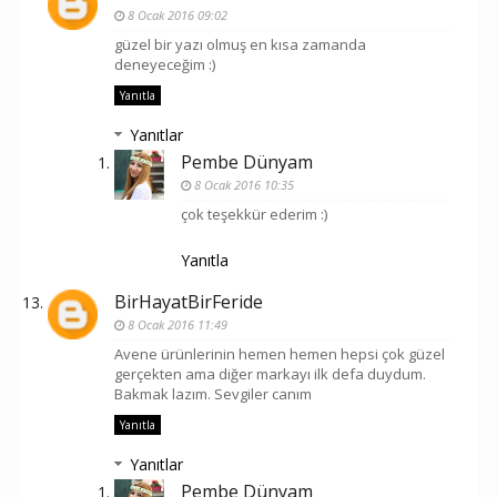
8 Ocak 2016 09:02
güzel bir yazı olmuş en kısa zamanda
deneyeceğim :)
Yanıtla
Yanıtlar
Pembe Dünyam
8 Ocak 2016 10:35
çok teşekkür ederim :)
Yanıtla
BirHayatBirFeride
8 Ocak 2016 11:49
Avene ürünlerinin hemen hemen hepsi çok güzel
gerçekten ama diğer markayı ilk defa duydum.
Bakmak lazım. Sevgiler canım
Yanıtla
Yanıtlar
Pembe Dünyam