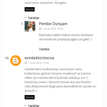
verirseniz sevinirim. Sevgiler...
Yanıtla
Yanıtlar
Pembe Dünyam
7 Ocak 2016 18:56
Merhaba tabiki Rabia Hanim ilerleyen
dönemlerde paylaşacağım,sevgiler :)
Yanıtla
evintekkizimona
7 Ocak 2016 19:56
nemlendirici kullanmayı sevmeyen ama
kullanması gerken biriyim maalesef ve karma
ciltler için nemlendirici bulmak oldukça zor :(
benim bu sene i favorim loreal skın perfection
oldu.Mukemmel degil ama denediklerim içinde en
iyisiydi :)
Yanıtla
Yanıtlar