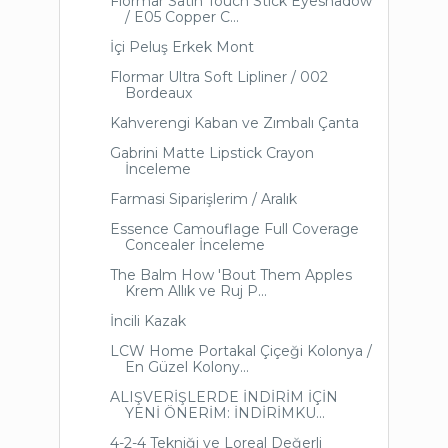
Flormar Satin Touch Stick Eyeshadow
/ E05 Copper C...
İçi Peluş Erkek Mont
Flormar Ultra Soft Lipliner / 002
Bordeaux
Kahverengi Kaban ve Zımbalı Çanta
Gabrini Matte Lipstick Crayon
İnceleme
Farmasi Siparişlerim / Aralık
Essence Camouflage Full Coverage
Concealer İnceleme
The Balm How 'Bout Them Apples
Krem Allık ve Ruj P...
İncili Kazak
LCW Home Portakal Çiçeği Kolonya /
En Güzel Kolony...
ALIŞVERİŞLERDE İNDİRİM İÇİN
YENİ ÖNERİM: İNDİRİMKU...
4-2-4 Tekniği ve Loreal Değerli