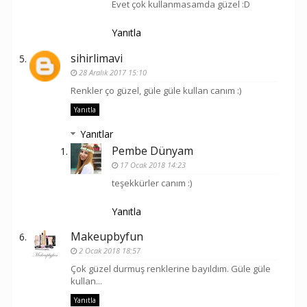
Evet çok kullanmasamda güzel :D
Yanıtla
sihirlimavi
28 Aralık 2017 15:10
Renkler ço güzel, güle güle kullan canım :)
Yanıtla
Yanıtlar
Pembe Dünyam
17 Ocak 2018 14:23
teşekkürler canım :)
Yanıtla
Makeupbyfun
2 Ocak 2018 18:57
Çok güzel durmuş renklerine bayıldım. Güle güle
kullan...
Yanıtla