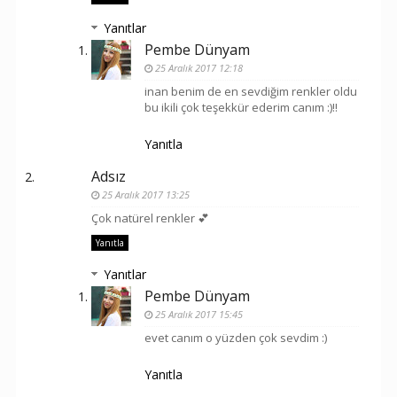
Yanıtlar
Pembe Dünyam
25 Aralık 2017 12:18
inan benim de en sevdiğim renkler oldu
bu ikili çok teşekkür ederim canım :)!!
Yanıtla
Adsız
25 Aralık 2017 13:25
Çok natürel renkler 💕
Yanıtla
Yanıtlar
Pembe Dünyam
25 Aralık 2017 15:45
evet canım o yüzden çok sevdim :)
Yanıtla