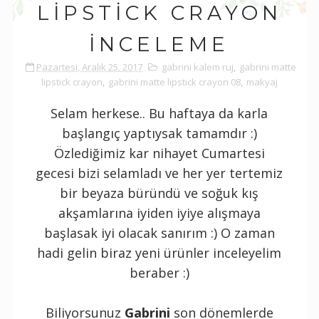
LIPSTICK CRAYON
İNCELEME
Pazartesi, Aralık 25, 2017
gabrini kalem ruj
,
gabrini matte
lipstick crayon
,
gabrini matte lipstick crayon 08
,
makyaj
Selam herkese.. Bu haftaya da karla
başlangıç yaptıysak tamamdır :)
Özlediğimiz kar nihayet Cumartesi
gecesi bizi selamladı ve her yer tertemiz
bir beyaza büründü ve soğuk kış
akşamlarına iyiden iyiye alışmaya
başlasak iyi olacak sanırım :) O zaman
hadi gelin biraz yeni ürünler inceleyelim
beraber :)
Biliyorsunuz
Gabrini
son dönemlerde