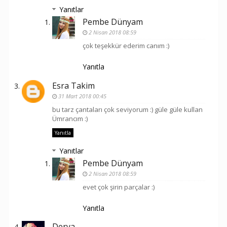
Yanıtlar
Pembe Dünyam
2 Nisan 2018 08:59
çok teşekkür ederim canım :)
Yanıtla
Esra Takim
31 Mart 2018 00:45
bu tarz çantaları çok seviyorum :) güle güle kullan
Ümrancım :)
Yanıtla
Yanıtlar
Pembe Dünyam
2 Nisan 2018 08:59
evet çok şirin parçalar :)
Yanıtla
Derya