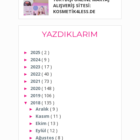
ALIŞVERİŞ SİTESİ:
KOSMETİK4LESS.DE
YAZDIKLARIM
2025
( 2 )
►
2024
( 9 )
►
2023
( 17 )
►
2022
( 40 )
►
2021
( 73 )
►
2020
( 148 )
►
2019
( 106 )
►
2018
( 135 )
▼
Aralık
( 9 )
►
Kasım
( 11 )
►
Ekim
( 13 )
►
Eylül
( 12 )
►
Ağustos
( 8 )
►