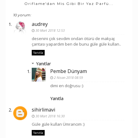
Oriflame'dan Mis Gibi Bir Yaz Parfü...
10 yorum:
audrey
30 Mart 2018 12:53
desenini çok sevdim ondan ötürü de makyaj
çantası yapardım ben de bunu güle güle kullan..
Yanıtla
Yanıtlar
Pembe Dünyam
2 Nisan 2018 08:59
dimi en doğrusu :)
Yanıtla
sihirlimavi
30 Mart 2018 16:30
Güle güle kullan Ümrancım :)
Yanıtla