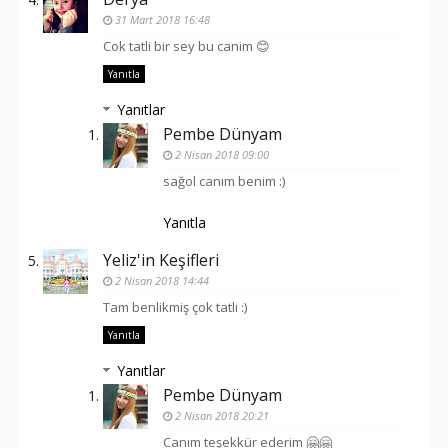
31 Mart 2018 16:48
Cok tatli bir sey bu canim 😊
Yanıtla
Yanıtlar
Pembe Dünyam
2 Nisan 2018 09:00
sağol canım benim :)
Yanıtla
Yeliz'in Keşifleri
2 Nisan 2018 14:44
Tam benlikmiş çok tatlı :)
Yanıtla
Yanıtlar
Pembe Dünyam
2 Nisan 2018 20:21
Canım teşekkür ederim 🤗🤗