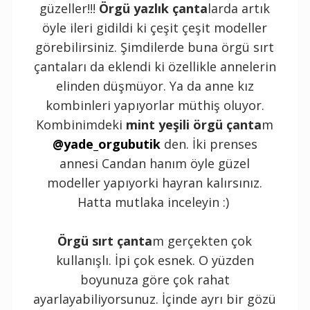
güzeller!!!
Örgü yazlık çanta
larda artık
öyle ileri gidildi ki çeşit çeşit modeller
görebilirsiniz. Şimdilerde buna örgü sırt
çantaları da eklendi ki özellikle annelerin
elinden düşmüyor. Ya da anne kız
kombinleri yapıyorlar müthiş oluyor.
Kombinimdeki
mint yeşili örgü çanta
m
@yade_orgubutik
den. İki prenses
annesi Candan hanım öyle güzel
modeller yapıyorki hayran kalırsınız.
Hatta mutlaka inceleyin :)
Örgü sırt çanta
m gerçekten çok
kullanışlı. İpi çok esnek. O yüzden
boyunuza göre çok rahat
ayarlayabiliyorsunuz. İçinde ayrı bir gözü