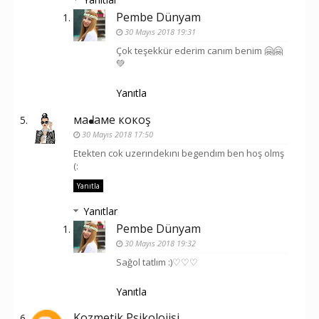
Pembe Dünyam
30 Mayıs 2018 19:31
Çok teşekkür ederim canım benim 🤗🤗
💚
Yanıtla
мaᖱaмe кoкoş
30 Mayıs 2018 17:50
Etekten cok uzerındekını begendım ben hoş olmş
(:
Yanıtla
Yanıtlar
Pembe Dünyam
30 Mayıs 2018 19:32
Sağol tatlım :)♡♡♡
Yanıtla
Kozmetik Psikolojisi