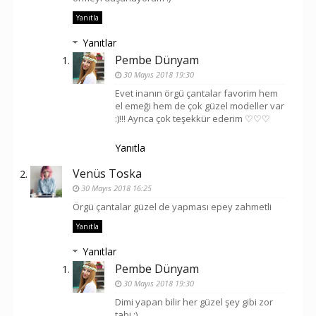
Yanıtla
Yanıtlar
Pembe Dünyam
30 Mayıs 2018 19:30
Evet inanın örgü çantalar favorim hem
el emeği hem de çok güzel modeller var
:)!!! Ayrıca çok teşekkür ederim ♡♡♡
Yanıtla
Venüs Toska
30 Mayıs 2018 16:25
Örgü çantalar güzel de yapması epey zahmetli
Yanıtla
Yanıtlar
Pembe Dünyam
30 Mayıs 2018 19:30
Dimi yapan bilir her güzel şey gibi zor
tabi :)