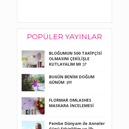
POPÜLER YAYINLAR
BLOĞUMUN 500 TAKİPÇİSİ
OLMASINI ÇEKİLİŞLE
KUTLAYALIM MI :)?
BUGÜN BENİM DOĞUM
GÜNÜM :)!!!
FLORMAR OMLASHES
MASKARA İNCELEMESİ
Pembe Dünyam ile Anneler
Günü Etkinliğim ve İlk