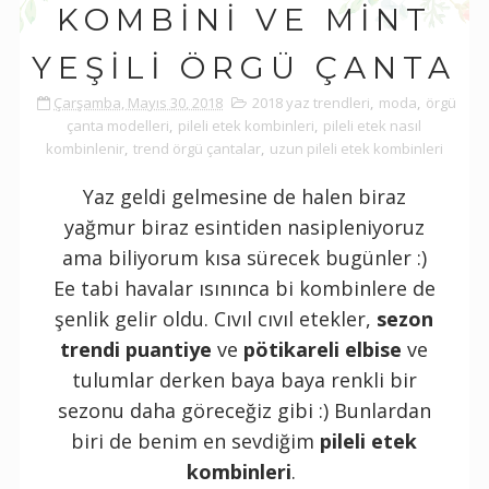
KOMBINI VE MINT
YEŞILI ÖRGÜ ÇANTA
Çarşamba, Mayıs 30, 2018
2018 yaz trendleri
,
moda
,
örgü
çanta modelleri
,
pileli etek kombinleri
,
pileli etek nasıl
kombinlenir
,
trend örgü çantalar
,
uzun pileli etek kombinleri
Yaz geldi gelmesine de halen biraz
yağmur biraz esintiden nasipleniyoruz
ama biliyorum kısa sürecek bugünler :)
Ee tabi havalar ısınınca bi kombinlere de
şenlik gelir oldu. Cıvıl cıvıl etekler,
sezon
trendi puantiye
ve
pötikareli elbise
ve
tulumlar derken baya baya renkli bir
sezonu daha göreceğiz gibi :) Bunlardan
biri de benim en sevdiğim
pileli etek
kombinleri
.