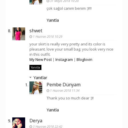
31 Mayıs 2018 10:20
çok sağol canım benim :)!!!!
Yanıtla
shwet
1 Haziran 2018 10:29
your skirt is really very pretty and its color is
pleasant. love your small bag. you look very nice
in this outfit.
My New Post
|
Instagram
|
Bloglovin
Yanıtla
Yanıtlar
Pembe Dünyam
1 Haziran 2018 11:34
Thank you so much dear :)!!
Yanıtla
Derya
3 Haziran 2018 22:42