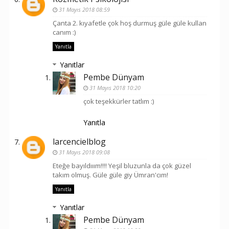
31 Mayıs 2018 08:59
Çanta 2. kıyafetle çok hoş durmuş güle güle kullan
canım :)
Yanıtla
Yanıtlar
Pembe Dünyam
31 Mayıs 2018 10:20
çok teşekkürler tatlım :)
Yanıtla
larcencielblog
31 Mayıs 2018 09:08
Eteğe bayıldııım!!!! Yeşil bluzunla da çok güzel
takım olmuş. Güle güle giy Ümran'cım!
Yanıtla
Yanıtlar
Pembe Dünyam