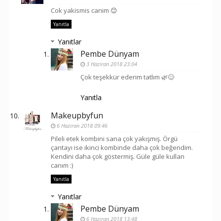
Cok yakismis canim 😊
Yanıtla
Yanıtlar
Pembe Dünyam
3 Haziran 2018 23:04
Çok teşekkür ederim tatlım 🌿😊
Yanıtla
Makeupbyfun
6 Haziran 2018 09:46
Pileli etek kombini sana çok yakışmış. Örgü
çantayı ise ikinci kombinde daha çok beğendim.
Kendini daha çok göstermiş. Güle güle kullan
canım :)
Yanıtla
Yanıtlar
Pembe Dünyam
6 Haziran 2018 13:48