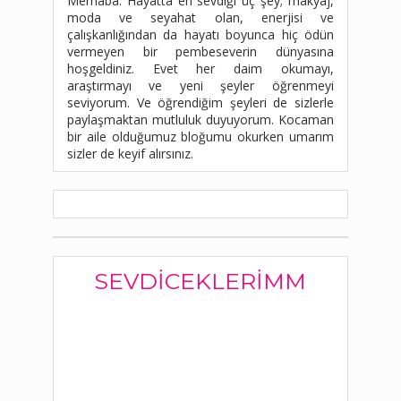
Merhaba. Hayatta en sevdiği üç şey; makyaj,
moda ve seyahat olan, enerjisi ve
çalışkanlığından da hayatı boyunca hiç ödün
vermeyen bir pembeseverin dünyasına
hoşgeldiniz. Evet her daim okumayı,
araştırmayı ve yeni şeyler öğrenmeyi
seviyorum. Ve öğrendiğim şeyleri de sizlerle
paylaşmaktan mutluluk duyuyorum. Kocaman
bir aile olduğumuz bloğumu okurken umarım
sizler de keyif alırsınız.
SEVDICEKLERIMM