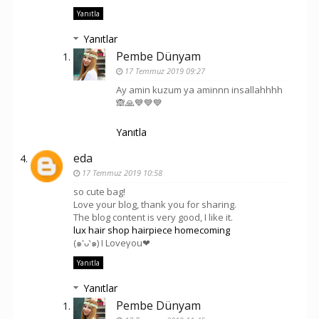
Yanıtla
Yanıtlar
Pembe Dünyam
17 Temmuz 2019 09:27
Ay amin kuzum ya aminnn insallahhhh
🙈🙏💙💙💙
Yanıtla
eda
17 Temmuz 2019 10:58
so cute bag!
Love your blog, thank you for sharing.
The blog content is very good, I like it.
lux hair shop hairpiece homecoming
(๑'ᴗ‵๑) I Loveγou❤
Yanıtla
Yanıtlar
Pembe Dünyam