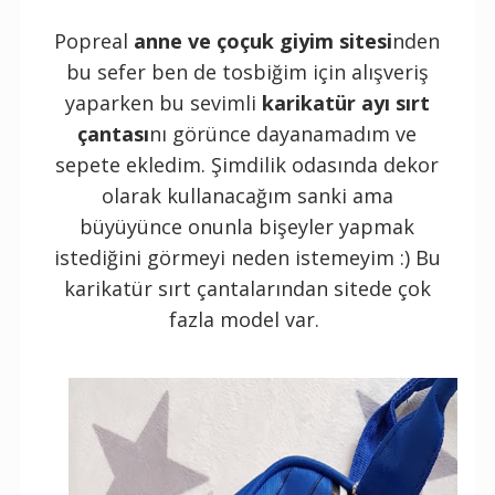
Popreal
anne ve çoçuk giyim sitesi
nden
bu sefer ben de tosbiğim için alışveriş
yaparken bu sevimli
karikatür ayı sırt
çantası
nı görünce dayanamadım ve
sepete ekledim. Şimdilik odasında dekor
olarak kullanacağım sanki ama
büyüyünce onunla bişeyler yapmak
istediğini görmeyi neden istemeyim :) Bu
karikatür sırt çantalarından sitede çok
fazla model var.