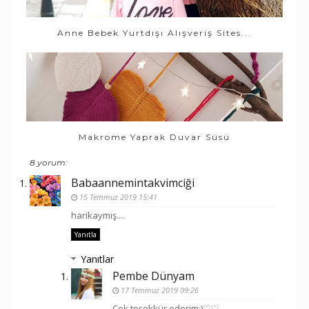
Anne Bebek Yurtdışı Alışveriş Sites...
Makrome Yaprak Duvar Süsü
8 yorum:
Babaannemintakvimciği
15 Temmuz 2019 15:41
harikaymış....
Yanıtla
Yanıtlar
Pembe Dünyam
17 Temmuz 2019 09:26
Çok teşekkür ederim:)♡♡