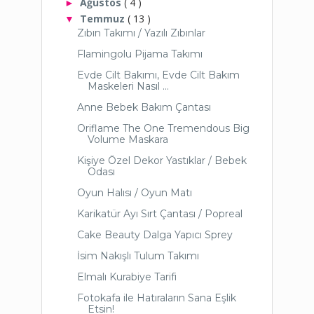
Ağustos
( 4 )
►
Temmuz
( 13 )
▼
Zıbın Takımı / Yazılı Zıbınlar
Flamingolu Pijama Takımı
Evde Cilt Bakımı, Evde Cilt Bakım
Maskeleri Nasıl ...
Anne Bebek Bakım Çantası
Oriflame The One Tremendous Big
Volume Maskara
Kişiye Özel Dekor Yastıklar / Bebek
Odası
Oyun Halısı / Oyun Matı
Karikatür Ayı Sırt Çantası / Popreal
Cake Beauty Dalga Yapıcı Sprey
İsim Nakışlı Tulum Takımı
Elmalı Kurabiye Tarifi
Fotokafa ile Hatıraların Sana Eşlik
Etsin!