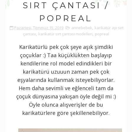
SIRT ÇANTASI /
POPREAL
Pazartesi, Temmuz 15, 2019
annebebek
,
karikatür ayı sırt
çantası
,
karikatür sırt çantası modelleri
,
popreal
Karikatürlü pek çok şeye aşık şimdiki
çoçuklar :) Taa küçüklükten başlayıp
kendilerine rol model edindikleri bir
karikatürü uzuuun zaman pek çok
eşyalarında kullanmak isteyebiliyorlar.
Hem daha sevimli ve eğlenceli tam da
çoçuk dünyasına yakışan öyle değil mi :)
Öyle olunca alışverişler de bu
karikatürlere göre şekillenebiliyor.