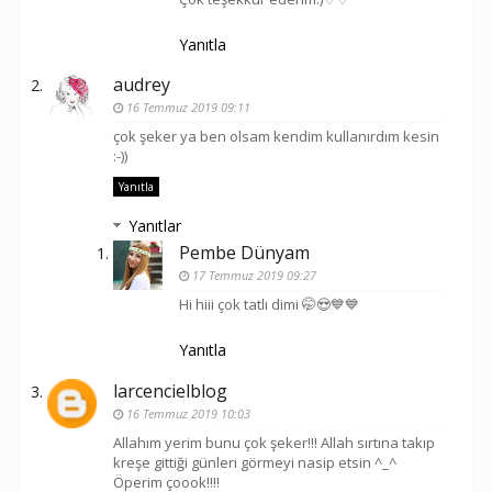
Yanıtla
audrey
16 Temmuz 2019 09:11
çok şeker ya ben olsam kendim kullanırdım kesin
:-))
Yanıtla
Yanıtlar
Pembe Dünyam
17 Temmuz 2019 09:27
Hi hiii çok tatlı dimi 🤭😍💙💙
Yanıtla
larcencielblog
16 Temmuz 2019 10:03
Allahım yerim bunu çok şeker!!! Allah sırtına takıp
kreşe gittiği günleri görmeyi nasip etsin ^_^
Öperim çoook!!!!