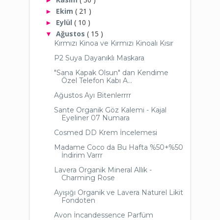
Ekim
( 21 )
►
Eylül
( 10 )
►
Ağustos
( 15 )
▼
Kırmızı Kinoa ve Kırmızı Kinoalı Kısır
P2 Suya Dayanıklı Maskara
"Sana Kapak Olsun" dan Kendime
Özel Telefon Kabı A...
Ağustos Ayı Bitenlerrrr
Sante Organik Göz Kalemi - Kajal
Eyeliner 07 Numara
Cosmed DD Krem İncelemesi
Madame Coco da Bu Hafta %50+%50
İndirim Varrr
Lavera Organik Mineral Allık -
Charming Rose
Ayışığı Organik ve Lavera Naturel Likit
Fondoten
Avon İncandessence Parfüm