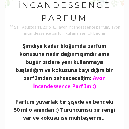
İNCANDESSENCE
PARFÜM
Salı, Ağustos 11, 2015
avon incandessence parfüm
,
avon
incandessence parfüm kullananlar
,
cilt bakımı
Şimdiye kadar bloğumda parfüm
konusuna nadir değinmişimdir ama
bugün sizlere yeni kullanmaya
başladığım ve kokusuna bayıldığım bir
parfümden bahsedeceğim:
Avon
İncandessence Parfüm :)
Parfüm yuvarlak bir şişede ve bendeki
50 ml olanından :) Turuncumsu bir rengi
var ve kokusu ise muhteşemm..