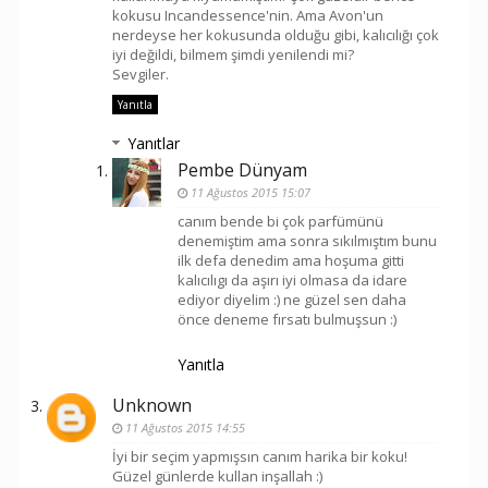
kokusu Incandessence'nin. Ama Avon'un
nerdeyse her kokusunda olduğu gibi, kalıcılığı çok
iyi değildi, bilmem şimdi yenilendi mi?
Sevgiler.
Yanıtla
Yanıtlar
Pembe Dünyam
11 Ağustos 2015 15:07
canım bende bi çok parfümünü
denemiştim ama sonra sıkılmıştım bunu
ilk defa denedim ama hoşuma gitti
kalıcılıgı da aşırı iyi olmasa da idare
ediyor diyelim :) ne güzel sen daha
önce deneme fırsatı bulmuşsun :)
Yanıtla
Unknown
11 Ağustos 2015 14:55
İyi bir seçim yapmışsın canım harika bir koku!
Güzel günlerde kullan inşallah :)