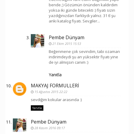
bende.;) Gözümün önünden kaldırdım
yoksa iki günde bitecekti :) fiyatı sizin
yazdığınızdan farklıydı yalnız. 31 tl şu
anki katalog fiyatı. Sevgiler...
Pembe Dünyam
21 Ekim 2015 15:53
Beğenmene çok sevindim, tabi ozaman
indirimdeydi şu an yüksektir fiyatı yine
de iyi almışsın canım :)
Yanıtla
MAKYAJ FORMULLERİ
15 Ağustos 2015 22:22
sevdiğim kokular arasında :)
Yanıtla
Pembe Dünyam
28 Kasım 2016 09:17