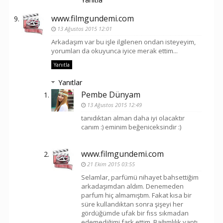
www.filmgundemi.com
13 Ağustos 2015 12:01
Arkadaşım var bu işle ilgilenen ondan isteyeyim,
yorumları da okuyunca iyice merak ettim...
Yanıtla
Yanıtlar
Pembe Dünyam
13 Ağustos 2015 12:49
tanıdıktan alman daha iyi olacaktır
canım :) eminim beğeniceksindir :)
www.filmgundemi.com
21 Ekim 2015 03:55
Selamlar, parfümü nihayet bahsettiğim
arkadaşımdan aldım. Denemeden
parfum hiç almamıştım. Fakat kısa bir
süre kullandıktan sonra şişeyi her
gördüğümde ufak bir fıss sıkmadan
edemediğimi fark ettim. Bağımlılık yaptı