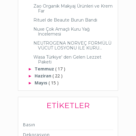
Zao Organik Makyaj Ürünleri ve Krem
Far
Rituel de Beaute Burun Bandı
Nuxe Çok Amaçlı Kuru Yağ
İncelemesi
NEUTROGENA NORVEÇ FORMÜLÜ
VÜCUT LOSYONU İLE KURU...
Wasa Türkiye' den Gelen Lezzet
Paketi
Temmuz
( 17 )
►
Haziran
( 22 )
►
Mayıs
( 15 )
►
ETIKETLER
Basın
Dekorasyon