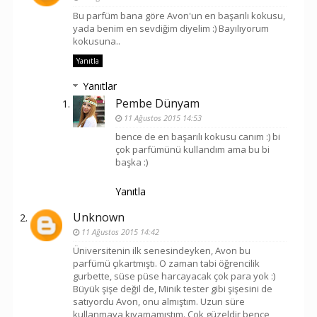
Bu parfüm bana göre Avon'un en başarılı kokusu,
yada benim en sevdiğim diyelim :) Bayılıyorum
kokusuna..
Yanıtla
Yanıtlar
Pembe Dünyam
11 Ağustos 2015 14:53
bence de en başarılı kokusu canım :) bi
çok parfümünü kullandım ama bu bi
başka :)
Yanıtla
Unknown
11 Ağustos 2015 14:42
Üniversitenin ilk senesindeyken, Avon bu
parfümü çıkartmıştı. O zaman tabi öğrencilik
gurbette, süse püse harcayacak çok para yok :)
Büyük şişe değil de, Minik tester gibi şişesini de
satıyordu Avon, onu almıştım. Uzun süre
kullanmaya kıyamamıştım. Çok güzeldir bence