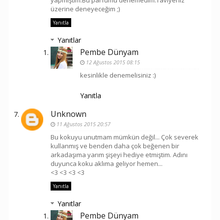
yapmıştım.Bu parfümü denemedim.Taviyeniz
üzerine deneyeceğim ;)
Yanıtla
Yanıtlar
Pembe Dünyam
12 Ağustos 2015 08:15
kesinlikle denemelisiniz :)
Yanıtla
Unknown
11 Ağustos 2015 20:57
Bu kokuyu unutmam mümkün değil... Çok severek
kullanmış ve benden daha çok beğenen bir
arkadaşıma yarım şişeyi hediye etmiştim. Adını
duyunca koku aklıma geliyor hemen...
<3 <3 <3 <3
Yanıtla
Yanıtlar
Pembe Dünyam