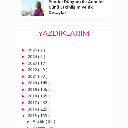
Pembe Dünyam ile Anneler
Günü Etkinliğim ve İlk
Detaylar
YAZDIKLARIM
2025
( 2 )
►
2024
( 9 )
►
2023
( 17 )
►
2022
( 40 )
►
2021
( 73 )
►
2020
( 148 )
►
2019
( 106 )
►
2018
( 135 )
►
2017
( 232 )
►
2016
( 225 )
►
2015
( 153 )
▼
Aralık
( 23 )
►
Kasım
( 30 )
►