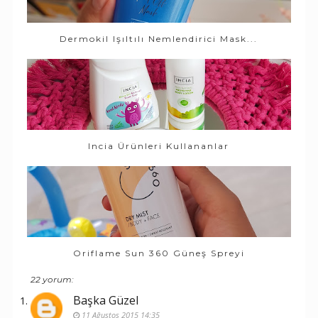
Dermokil Işıltılı Nemlendirici Mask...
Incia Ürünleri Kullananlar
Oriflame Sun 360 Güneş Spreyi
22 yorum:
Başka Güzel
11 Ağustos 2015 14:35