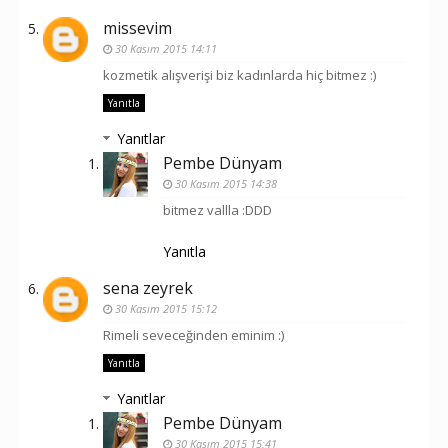
missevim
30 Kasım 2015 14:11
kozmetik alışverişi biz kadınlarda hiç bitmez :)
Yanıtla
Yanıtlar
Pembe Dünyam
30 Kasım 2015 14:38
bitmez vallla :DDD
Yanıtla
sena zeyrek
30 Kasım 2015 15:12
Rimeli seveceğinden eminim :)
Yanıtla
Yanıtlar
Pembe Dünyam
30 Kasım 2015 15:41