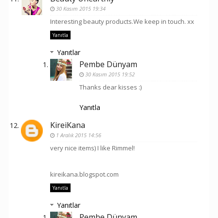
30 Kasım 2015 19:34
Interesting beauty products.We keep in touch. xx
Yanıtla
Yanıtlar
Pembe Dünyam
30 Kasım 2015 19:52
Thanks dear kisses :)
Yanıtla
KireiKana
1 Aralık 2015 14:56
very nice items) I like Rimmel!
kireikana.blogspot.com
Yanıtla
Yanıtlar
Pembe Dünyam