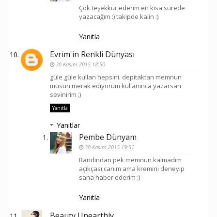
Çok teşekkür ederim en kisa surede
yazacağım :) takipde kalin :)
Yanıtla
Evrim'in Renkli Dünyası
30 Kasım 2015 18:50
güle güle kullan hepsini. depitaktan memnun
musun merak ediyorum kullanınca yazarsan
sevinirim :)
Yanıtla
Yanıtlar
Pembe Dünyam
30 Kasım 2015 19:51
Bandindan pek memnun kalmadım
açıkçası canım ama kremini deneyip
sana haber ederim :)
Yanıtla
Beauty Unearthly