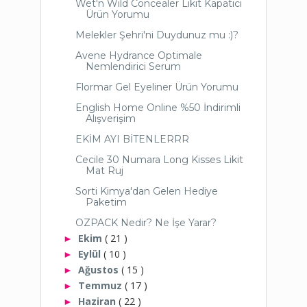
Wet'n Wild Concealer Likit Kapatıcı
Ürün Yorumu
Melekler Şehri'ni Duydunuz mu :)?
Avene Hydrance Optimale
Nemlendirici Serum
Flormar Gel Eyeliner Ürün Yorumu
English Home Online %50 İndirimli
Alışverişim
EKİM AYI BİTENLERRR
Cecile 30 Numara Long Kisses Likit
Mat Ruj
Sorti Kimya'dan Gelen Hediye
Paketim
OZPACK Nedir? Ne İşe Yarar?
Ekim
( 21 )
►
Eylül
( 10 )
►
Ağustos
( 15 )
►
Temmuz
( 17 )
►
Haziran
( 22 )
►