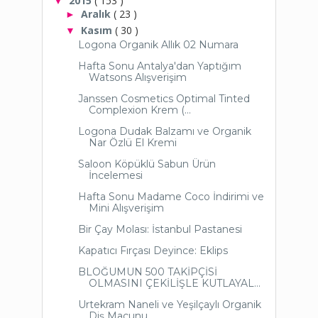
2015
( 153 )
▼
Aralık
( 23 )
►
Kasım
( 30 )
▼
Logona Organik Allık 02 Numara
Hafta Sonu Antalya'dan Yaptığım
Watsons Alışverişim
Janssen Cosmetics Optimal Tinted
Complexion Krem (...
Logona Dudak Balzamı ve Organik
Nar Özlü El Kremi
Saloon Köpüklü Sabun Ürün
İncelemesi
Hafta Sonu Madame Coco İndirimi ve
Mini Alışverişim
Bir Çay Molası: İstanbul Pastanesi
Kapatıcı Fırçası Deyince: Eklips
BLOĞUMUN 500 TAKİPÇİSİ
OLMASINI ÇEKİLİŞLE KUTLAYAL...
Urtekram Naneli ve Yeşilçaylı Organik
Diş Macunu