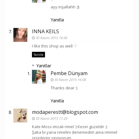
ayy inşallahh :))
Yanıtla
INNA KEILS
30 Kasım 2015 16:06
I like this shop as well ♡
Yanıtla
Yanıtlar
Pembe Dünyam
30 Kasım 2015 16:08
Thanks dear :)
Yanıtla
modaperestt@blogspot.com
30 Kasım 2015 17:20
Kate Moss imzalı rimel :) Kesin güzeldir :)
Şaka bi yana rimelini denemedim ama rimmel
ürünlerini seviyorum.