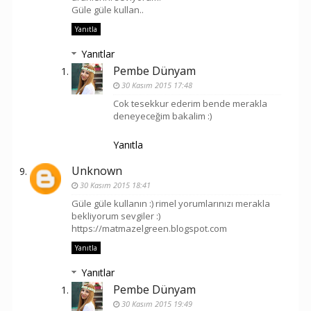
Güle güle kullan..
Yanıtla
Yanıtlar
Pembe Dünyam
30 Kasım 2015 17:48
Cok tesekkur ederim bende merakla
deneyeceğim bakalim :)
Yanıtla
Unknown
30 Kasım 2015 18:41
Güle güle kullanın :) rimel yorumlarınızı merakla
bekliyorum sevgiler :)
https://matmazelgreen.blogspot.com
Yanıtla
Yanıtlar
Pembe Dünyam
30 Kasım 2015 19:49