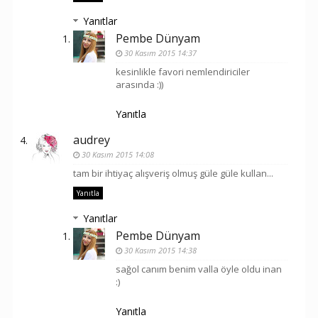
Yanıtlar
Pembe Dünyam
30 Kasım 2015 14:37
kesinlikle favori nemlendiriciler
arasında :))
Yanıtla
audrey
30 Kasım 2015 14:08
tam bir ihtiyaç alışveriş olmuş güle güle kullan...
Yanıtla
Yanıtlar
Pembe Dünyam
30 Kasım 2015 14:38
sağol canım benim valla öyle oldu inan
:)
Yanıtla