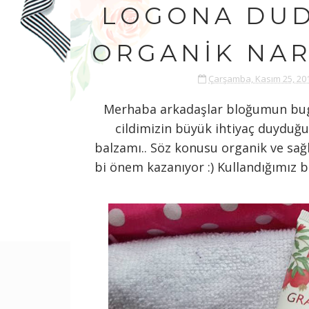
LOGONA DUD
ORGANIK NAR
Çarşamba, Kasım 25, 20
Merhaba arkadaşlar bloğumun bug
cildimizin büyük ihtiyaç duyduğu
balzamı.. Söz konusu organik ve sağl
bi önem kazanıyor :) Kullandığımız b