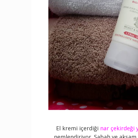
El kremi içerdiği
nar çekirdeği 
nemlendiriyor. Sabah ve akşam 