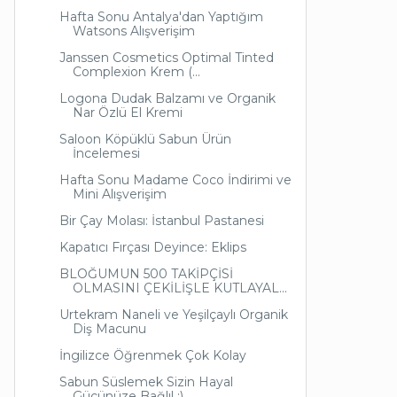
Hafta Sonu Antalya'dan Yaptığım
Watsons Alışverişim
Janssen Cosmetics Optimal Tinted
Complexion Krem (...
Logona Dudak Balzamı ve Organik
Nar Özlü El Kremi
Saloon Köpüklü Sabun Ürün
İncelemesi
Hafta Sonu Madame Coco İndirimi ve
Mini Alışverişim
Bir Çay Molası: İstanbul Pastanesi
Kapatıcı Fırçası Deyince: Eklips
BLOĞUMUN 500 TAKİPÇİSİ
OLMASINI ÇEKİLİŞLE KUTLAYAL...
Urtekram Naneli ve Yeşilçaylı Organik
Diş Macunu
İngilizce Öğrenmek Çok Kolay
Sabun Süslemek Sizin Hayal
Gücünüze Bağlı! :)