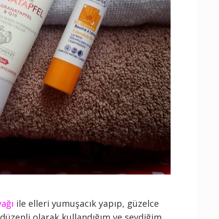
yağı
ile elleri yumuşacık yapıp, güzelce
düzenli olarak kullandığım ve sevdiğim