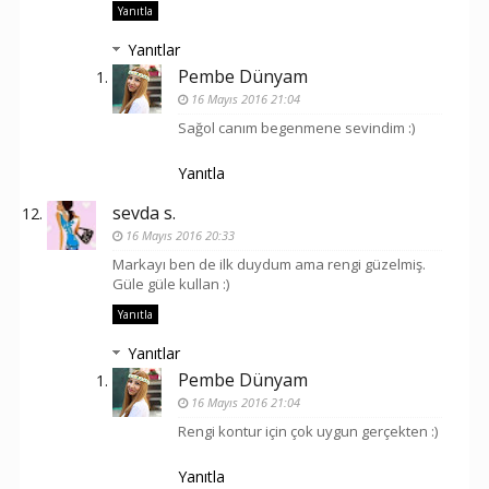
Yanıtla
Yanıtlar
Pembe Dünyam
16 Mayıs 2016 21:04
Sağol canım begenmene sevindim :)
Yanıtla
sevda s.
16 Mayıs 2016 20:33
Markayı ben de ilk duydum ama rengi güzelmiş.
Güle güle kullan :)
Yanıtla
Yanıtlar
Pembe Dünyam
16 Mayıs 2016 21:04
Rengi kontur için çok uygun gerçekten :)
Yanıtla