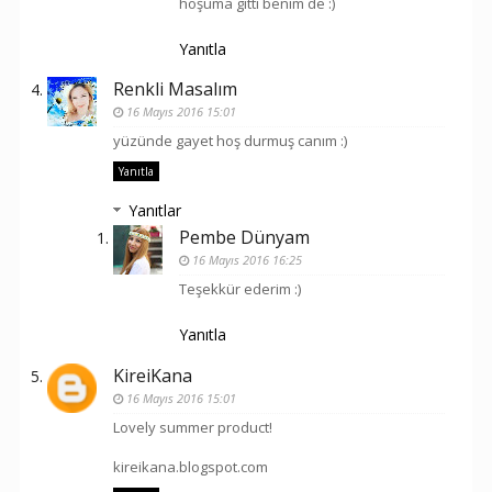
hoşuma gitti benim de :)
Yanıtla
Renkli Masalım
16 Mayıs 2016 15:01
yüzünde gayet hoş durmuş canım :)
Yanıtla
Yanıtlar
Pembe Dünyam
16 Mayıs 2016 16:25
Teşekkür ederim :)
Yanıtla
KireiKana
16 Mayıs 2016 15:01
Lovely summer product!
kireikana.blogspot.com