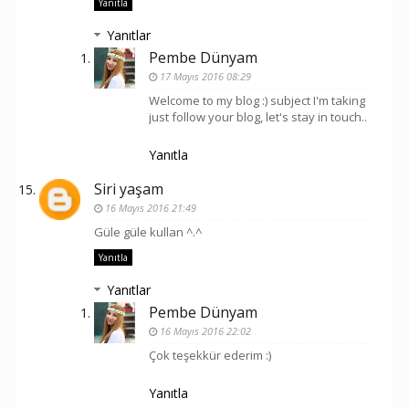
Yanıtla
Yanıtlar
Pembe Dünyam
17 Mayıs 2016 08:29
Welcome to my blog :) subject I'm taking
just follow your blog, let's stay in touch..
Yanıtla
Siri yaşam
16 Mayıs 2016 21:49
Güle güle kullan ^.^
Yanıtla
Yanıtlar
Pembe Dünyam
16 Mayıs 2016 22:02
Çok teşekkür ederim :)
Yanıtla