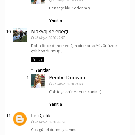
Ben teşekkür ederim :)
Yanıtla
Makyaj Kelebegi
16 Mayıs 2016 19:57
Daha önce denemediğim bir marka.Yüzünüzde
çok hoş durmuş ;)
Yanıtla
Yanıtlar
Pembe Dünyam
16 Mayıs 2016 21:03
Çok teşekkür ederim canim :)
Yanıtla
İnci Çelik
16 Mayıs 2016 20:18
Çok güzel durmuş canım.