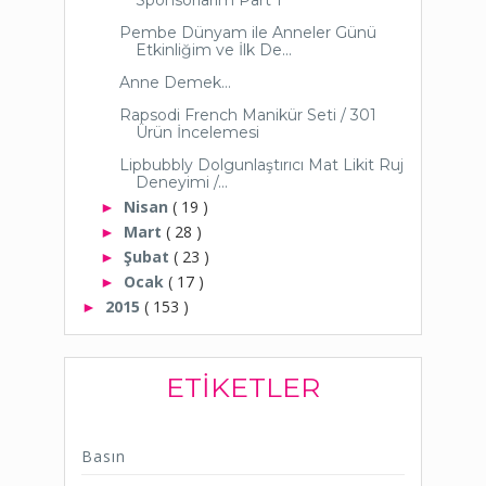
Sponsorlarım Part 1
Pembe Dünyam ile Anneler Günü
Etkinliğim ve İlk De...
Anne Demek…
Rapsodi French Manikür Seti / 301
Ürün İncelemesi
Lipbubbly Dolgunlaştırıcı Mat Likit Ruj
Deneyimi /...
Nisan
( 19 )
►
Mart
( 28 )
►
Şubat
( 23 )
►
Ocak
( 17 )
►
2015
( 153 )
►
ETIKETLER
Basın