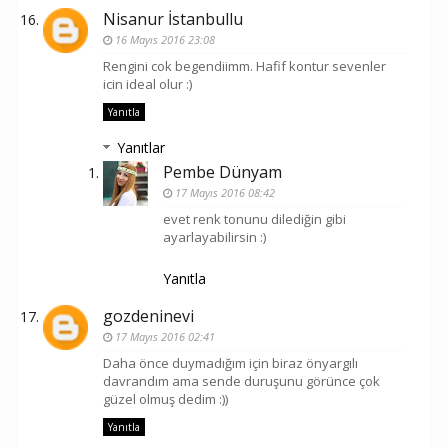
Nisanur İstanbullu
16 Mayıs 2016 23:08
Rengini cok begendiimm. Hafif kontur sevenler
icin ideal olur :)
Yanıtla
Yanıtlar
Pembe Dünyam
17 Mayıs 2016 08:42
evet renk tonunu dilediğin gibi
ayarlayabilirsin :)
Yanıtla
gozdeninevi
17 Mayıs 2016 02:41
Daha önce duymadığım için biraz önyargılı
davrandım ama sende duruşunu görünce çok
güzel olmuş dedim :))
Yanıtla