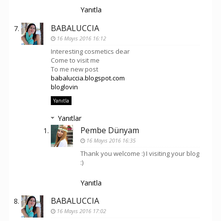
Yanıtla
BABALUCCIA
16 Mayıs 2016 16:12
Interesting cosmetics dear
Come to visit me
To me new post
babaluccia.blogspot.com
bloglovin
Yanıtla
Yanıtlar
Pembe Dünyam
16 Mayıs 2016 16:35
Thank you welcome :) I visiting your blog
:)
Yanıtla
BABALUCCIA
16 Mayıs 2016 17:02