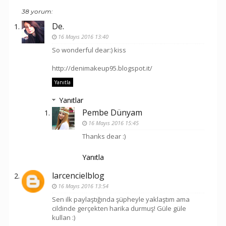
38 yorum:
De.
16 Mayıs 2016 13:40
So wonderful dear:) kiss
http://denimakeup95.blogspot.it/
Yanıtla
Yanıtlar
Pembe Dünyam
16 Mayıs 2016 15:45
Thanks dear :)
Yanıtla
larcencielblog
16 Mayıs 2016 13:54
Sen ilk paylaştığında şüpheyle yaklaştım ama
cildinde gerçekten harika durmuş! Güle güle
kullan :)