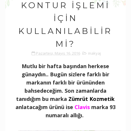
KONTUR İŞLEMI
İÇIN
KULLANILABILIR
MI?
Pazartesi, Mayıs 16, 2016
makyaj
Mutlu bir hafta başından herkese
günaydın.. Bugün sizlere farklı bir
markanın farklı bir ürününden
bahsedeceğim. Son zamanlarda
tanıdığım bu marka
Zümrüt Kozmetik
anlatacağım ürünü ise
Clavis
marka 93
numaralı allığı.