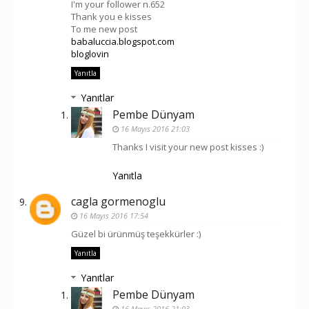
I'm your follower n.652
Thank you e kisses
To me new post
babaluccia.blogspot.com
bloglovin
Yanıtla
Yanıtlar
Pembe Dünyam
16 Mayıs 2016 21:03
Thanks I visit your new post kisses :)
Yanıtla
cagla gormenoglu
16 Mayıs 2016 17:54
Güzel bi ürünmüş teşekkürler :)
Yanıtla
Yanıtlar
Pembe Dünyam
16 Mayıs 2016 21:03