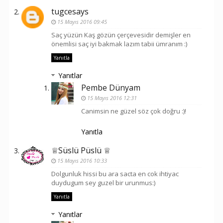
tugcesays
15 Mayıs 2016 09:45
Saç yüzün Kaş gözün çerçevesidir demişler en
önemlisi saç iyi bakmak lazım tabii ümranım :)
Yanıtla
Yanıtlar
Pembe Dünyam
15 Mayıs 2016 12:31
Canimsin ne güzel söz çok doğru :)!
Yanıtla
♕Süslü Püslü ♕
15 Mayıs 2016 10:33
Dolgunluk hissi bu ara sacta en cok ihtiyac
duydugum sey guzel bir urunmus:)
Yanıtla
Yanıtlar