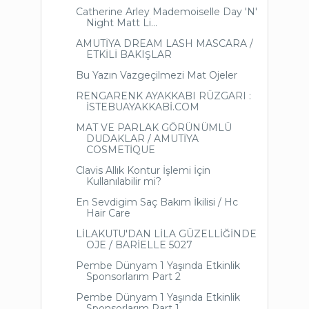
Catherine Arley Mademoiselle Day 'N'
Night Matt Li...
AMUTİYA DREAM LASH MASCARA /
ETKİLİ BAKIŞLAR
Bu Yazın Vazgeçilmezi Mat Ojeler
RENGARENK AYAKKABI RÜZGARI :
İSTEBUAYAKKABİ.COM
MAT VE PARLAK GÖRÜNÜMLÜ
DUDAKLAR / AMUTİYA
COSMETİQUE
Clavis Allık Kontur İşlemi İçin
Kullanılabilir mi?
En Sevdigim Saç Bakım İkilisi / Hc
Hair Care
LİLAKUTU'DAN LİLA GÜZELLİĞİNDE
OJE / BARİELLE 5027
Pembe Dünyam 1 Yaşında Etkinlik
Sponsorlarım Part 2
Pembe Dünyam 1 Yaşında Etkinlik
Sponsorlarım Part 1