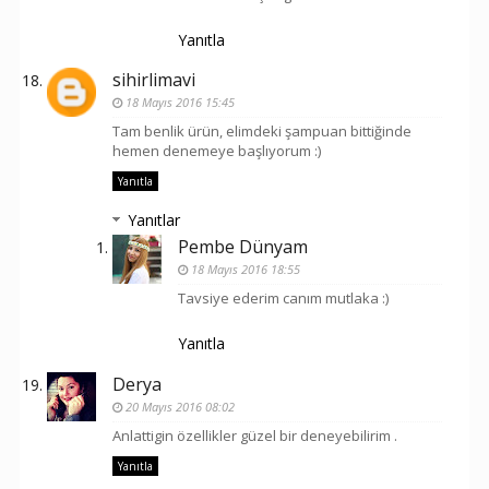
Yanıtla
sihirlimavi
18 Mayıs 2016 15:45
Tam benlik ürün, elimdeki şampuan bittiğinde
hemen denemeye başlıyorum :)
Yanıtla
Yanıtlar
Pembe Dünyam
18 Mayıs 2016 18:55
Tavsiye ederim canım mutlaka :)
Yanıtla
Derya
20 Mayıs 2016 08:02
Anlattigin özellikler güzel bir deneyebilirim .
Yanıtla