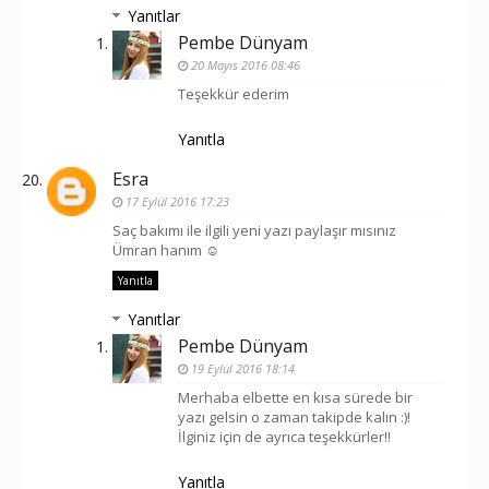
Yanıtlar
Pembe Dünyam
20 Mayıs 2016 08:46
Teşekkür ederim
Yanıtla
Esra
17 Eylül 2016 17:23
Saç bakımı ile ilgili yeni yazı paylaşır mısınız
Ümran hanım ☺
Yanıtla
Yanıtlar
Pembe Dünyam
19 Eylül 2016 18:14
Merhaba elbette en kısa sürede bir
yazı gelsin o zaman takipde kalın :)!
İlginiz için de ayrıca teşekkürler!!
Yanıtla