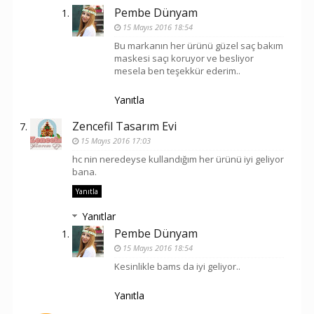
Pembe Dünyam
15 Mayıs 2016 18:54
Bu markanın her ürünü güzel saç bakım
maskesi saçı koruyor ve besliyor
mesela ben teşekkür ederim..
Yanıtla
Zencefil Tasarım Evi
15 Mayıs 2016 17:03
hc nin neredeyse kullandığım her ürünü iyi geliyor
bana.
Yanıtla
Yanıtlar
Pembe Dünyam
15 Mayıs 2016 18:54
Kesinlikle bams da iyi geliyor..
Yanıtla