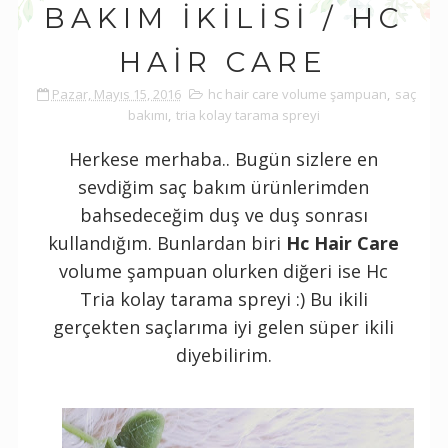
BAKIM İKILISI / HC
HAIR CARE
Pazar, Mayıs 15, 2016
hc hair care volume şampuan
,
saç
bakımı
,
tria kolay tarama spreyi
Herkese merhaba.. Bugün sizlere en
sevdiğim saç bakım ürünlerimden
bahsedeceğim duş ve duş sonrası
kullandığım. Bunlardan biri
Hc Hair Care
volume şampuan olurken diğeri ise Hc
Tria kolay tarama spreyi :) Bu ikili
gerçekten saçlarıma iyi gelen süper ikili
diyebilirim.