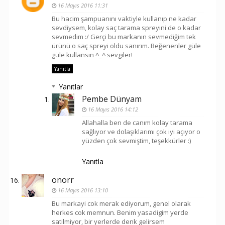
16 Mayıs 2016 11:31
Bu hacim şampuanını vaktiyle kullanıp ne kadar
sevdiysem, kolay saç tarama spreyini de o kadar
sevmedim :/ Gerçi bu markanın sevmediğim tek
ürünü o saç spreyi oldu sanırım. Beğenenler güle
güle kullansın ^_^ sevgiler!
Yanıtla
Yanıtlar
Pembe Dünyam
16 Mayıs 2016 14:12
Allahalla ben de canım kolay tarama
sağlıyor ve dolaşıklarımı çok iyi açıyor o
yüzden çok sevmiştim, teşekkürler :)
Yanıtla
onorr
16 Mayıs 2016 13:10
Bu markayi cok merak ediyorum, genel olarak
herkes cok memnun. Benim yasadigim yerde
satilmiyor, bir yerlerde denk gelirsem