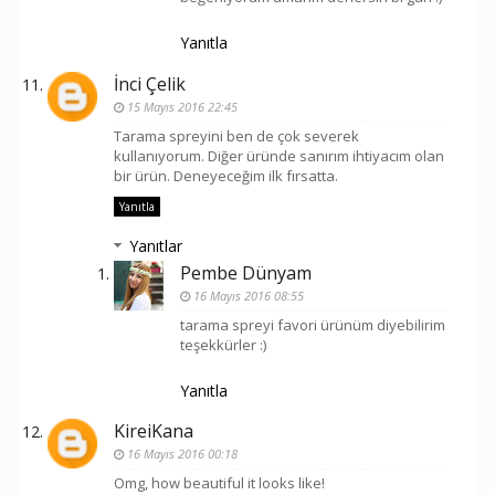
Yanıtla
İnci Çelik
15 Mayıs 2016 22:45
Tarama spreyini ben de çok severek
kullanıyorum. Diğer üründe sanırım ihtiyacım olan
bir ürün. Deneyeceğim ilk fırsatta.
Yanıtla
Yanıtlar
Pembe Dünyam
16 Mayıs 2016 08:55
tarama spreyi favori ürünüm diyebilirim
teşekkürler :)
Yanıtla
KireiKana
16 Mayıs 2016 00:18
Omg, how beautiful it looks like!