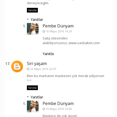
deneyecegim.
Yanıtla
Yanıtlar
Pembe Dünyam
16 Mayıs 2016 14:29
Satış sitesinden
alabiliyorsunuz..www.sacbakim.com
Yanıtla
Siri yaşam
16 Mayıs 2016 22:07
Ben bu markanın maskesini çok merak ediyorum
^.^
Yanıtla
Yanıtlar
Pembe Dünyam
16 Mayıs 2016 23:06
Maskesi de çok güzel..