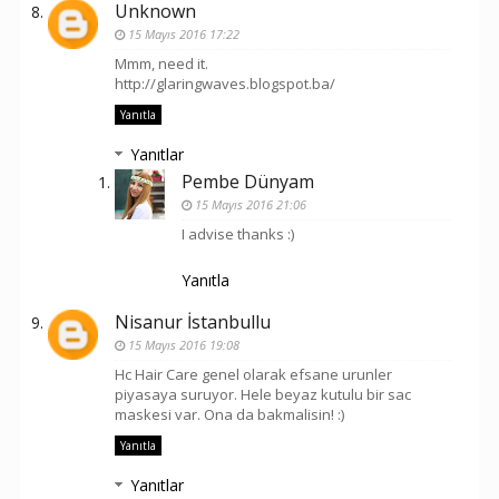
Unknown
15 Mayıs 2016 17:22
Mmm, need it.
http://glaringwaves.blogspot.ba/
Yanıtla
Yanıtlar
Pembe Dünyam
15 Mayıs 2016 21:06
I advise thanks :)
Yanıtla
Nisanur İstanbullu
15 Mayıs 2016 19:08
Hc Hair Care genel olarak efsane urunler
piyasaya suruyor. Hele beyaz kutulu bir sac
maskesi var. Ona da bakmalisin! :)
Yanıtla
Yanıtlar