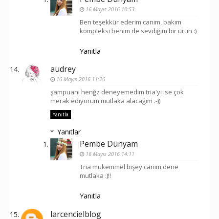
16 Mayıs 2016 10:53
Ben teşekkür ederim canım, bakım
kompleksi benim de sevdiğim bir ürün :)
Yanıtla
audrey
16 Mayıs 2016 11:26
şampuanı henğz deneyemedim tria'yı ise çok
merak ediyorum mutlaka alacağım .-))
Yanıtla
Yanıtlar
Pembe Dünyam
16 Mayıs 2016 14:11
Tria mükemmel bişey canım dene
mutlaka :)!!
Yanıtla
larcencielblog