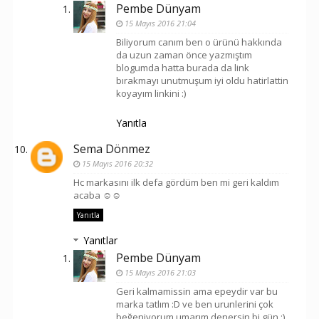
Pembe Dünyam
15 Mayıs 2016 21:04
Biliyorum canım ben o ürünü hakkında
da uzun zaman önce yazmıştım
blogumda hatta burada da link
bırakmayı unutmuşum iyi oldu hatirlattin
koyayım linkini :)
Yanıtla
Sema Dönmez
15 Mayıs 2016 20:32
Hc markasını ilk defa gördüm ben mi geri kaldım
acaba ☺️☺️
Yanıtla
Yanıtlar
Pembe Dünyam
15 Mayıs 2016 21:03
Geri kalmamissin ama epeydir var bu
marka tatlım :D ve ben urunlerini çok
beğeniyorum umarım denersin bi gün :)