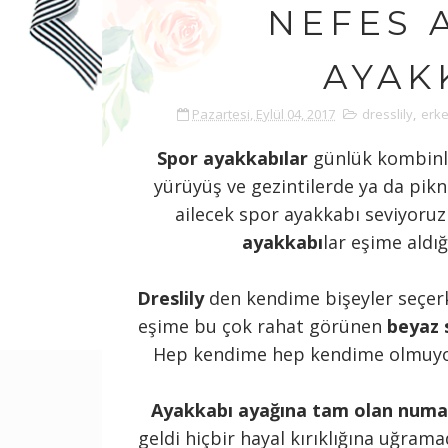
NEFES 
AYAK
Pazartesi, Eylül 04, 2017
dresslily
,
erke
Spor ayakkabılar
günlük kombinle
yürüyüş ve gezintilerde ya da pikni
ailecek spor ayakkabı seviyoruz
ayakkabı
lar eşime aldı
Dreslily
den kendime bişeyler seçe
eşime bu çok rahat görünen
beyaz 
Hep kendime hep kendime olmuyor
Ayakkabı ayağına tam olan numa
geldi hiçbir hayal kırıklığına uğrama