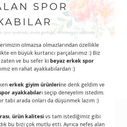
ALAN SPOR
KABILAR
k spor ayakkabı
,
moda günlüğü
,
terletmeyen ayakkabı
rimizin olmazsa olmazlarından özellikle
kte en büyük kurtarıcı parçalarımız :) Biz
 zaten ve bu sefer ki
beyaz erkek spor
ğımız en rahat ayakkabılardan :)
rken
erkek giyim ürünleri
ne denk geldim ve
spor ayakkabılar
ı seçip deneyelim istedim.
 tabi arada onları da düşünmek lazım :)
rası
,
ürün kalitesi
vs tam istediğimiz gibi
dık bu bizi çok mutlu etti. Ayrıca nefes alan