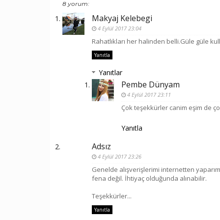
8 yorum:
Makyaj Kelebegi
4 Eylül 2017 23:04
Rahatlıkları her halinden belli.Güle güle kul
Yanıtla
Yanıtlar
Pembe Dünyam
4 Eylül 2017 23:11
Çok teşekkürler canim eşim de çok
Yanıtla
Adsız
4 Eylül 2017 23:26
Genelde alışverişlerimi internetten yaparım 
fena değil. İhtiyaç olduğunda alınabilir.
Teşekkürler...
Yanıtla