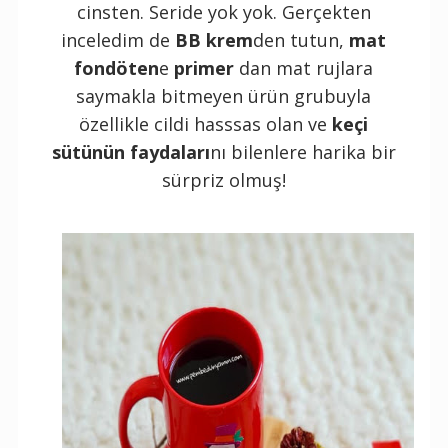
cinsten. Seride yok yok. Gerçekten
inceledim de
BB krem
den tutun,
mat
fondöten
e
primer
dan mat rujlara
saymakla bitmeyen ürün grubuyla
özellikle cildi hasssas olan ve
keçi
sütünün faydaları
nı bilenlere harika bir
sürpriz olmuş!