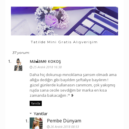
Tatilde Mini Gratis Alışverişim
37 yorum:
мaᖱaмe кoкoş
25 Aralık 2018 16:38
Daha hiç dokunup mıncıklama şansım olmadı ama
allığa dediğin gibi bayıldım şeftaliye bayılırım !
güzel günlerde kullanasın canımcım, çok yakışmış
rujda sana cecile sevdiğim bir marka en kısa
zamanda bakacağım :* ❥
Yanıtla
Yanıtlar
Pembe Dünyam
26 Aralık 2018 08:53