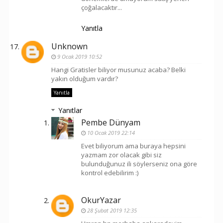
çoğalacaktır...
Yanıtla
Unknown
9 Ocak 2019 10:52
Hangi Gratisler biliyor musunuz acaba? Belki
yakın olduğum vardır?
Yanıtla
Yanıtlar
Pembe Dünyam
10 Ocak 2019 22:14
Evet biliyorum ama buraya hepsini
yazmam zor olacak gibi siz
bulunduğunuz ili söylerseniz ona göre
kontrol edebilirim :)
OkurYazar
28 Şubat 2019 12:35