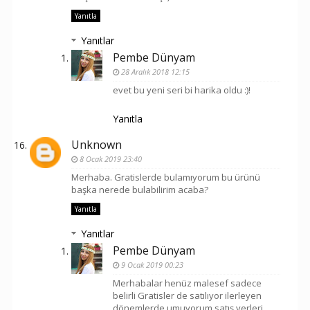
Yanıtla
Yanıtlar
Pembe Dünyam
28 Aralık 2018 12:15
evet bu yeni seri bi harika oldu :)!
Yanıtla
Unknown
8 Ocak 2019 23:40
Merhaba. Gratislerde bulamıyorum bu ürünü
başka nerede bulabilirim acaba?
Yanıtla
Yanıtlar
Pembe Dünyam
9 Ocak 2019 00:23
Merhabalar henüz malesef sadece
belirli Gratisler de satılıyor ilerleyen
dönemlerde umuyorum satış yerleri