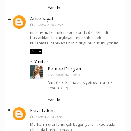
Yanıtla
Arivehayat
27 Aralık 2018 15:50
makjay malzemeleri konusunda özellikle cilt
hastalıkları ile karşılaşanların muhakkak
kullanması gereken ürün olduğunu düşünüyorum
Yanıtla
Yanıtlar
Pembe Dünyam
27 Aralık 2018 18:24
Dimi özellikle hassasiyeti olanlar çok
sevecektir:)
Yanıtla
Esra Takim
27 Aralık 2018 23:56
Markanın ürünlerini çok beğeniyorum, keçi sütlü
oluşu da harika olmuş :)