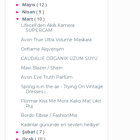
Mayıs
( 12 )
►
Nisan
( 9 )
►
Mart
( 10 )
▼
Lifecell’den Akıllı Kamera:
SUPERCAM
Avon True Ultra Volume Maskara
Oriflame Alışverişim
CAUDALIE ORGANİK ÜZÜM SUYU
Mavi Blazer / Shein
Avon Eve Truth Parfüm
Spring is in the air - Trying On Vintage
Dresses i...
Flormar Kiss Me More Kalıcı Mat Likit
Ruj
Bordo Elbise / FashionMia
Kadınlar gününde en sevilen hediye!
Şubat
( 7 )
►
Ocak
( 10 )
►