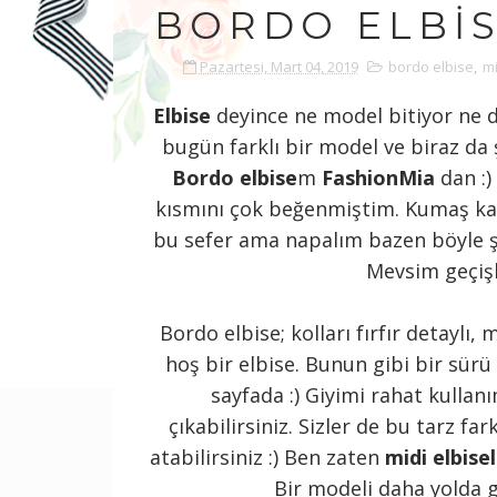
BORDO ELBIS
Pazartesi, Mart 04, 2019
bordo elbise
,
mi
Elbise
deyince ne model bitiyor ne de
bugün farklı bir model ve biraz da ş
Bordo elbise
m
FashionMia
dan :)
kısmını çok beğenmiştim. Kumaş kali
bu sefer ama napalım bazen böyle şe
Mevsim geçişle
Bordo elbise; kolları fırfır detaylı,
hoş bir elbise. Bunun gibi bir sürü
sayfada :) Giyimi rahat kullanı
çıkabilirsiniz. Sizler de bu tarz fa
atabilirsiniz :) Ben zaten
midi elbise
Bir modeli daha yolda ge