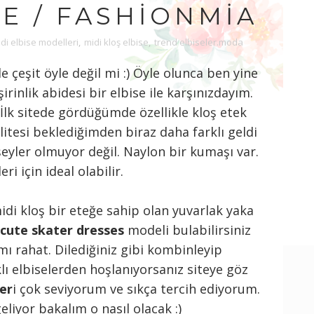
E / FASHIONMIA
di elbise modelleri
,
midi kloş elbise
,
trend elbiseler.moda
 çeşit öyle değil mi :) Öyle olunca ben yine
irinlik abidesi bir elbise ile karşınızdayım.
 İlk sitede gördüğümde özellikle kloş etek
tesi beklediğimden biraz daha farklı geldi
yler olmuyor değil. Naylon bir kumaşı var.
ri için ideal olabilir.
 midi kloş bir eteğe sahip olan yuvarlak yaka
cute skater dresses
modeli bulabilirsiniz
mı rahat. Dilediğiniz gibi kombinleyip
rklı elbiselerden hoşlanıyorsanız siteye göz
ler
i çok seviyorum ve sıkça tercih ediyorum.
liyor bakalım o nasıl olacak :)