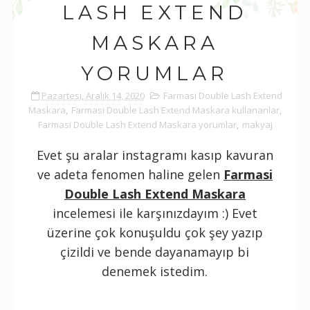
LASH EXTEND
MASKARA
YORUMLAR
Pazartesi, Aralık 14, 2020
Farmasi Double Lash Extend
Maskara
,
Farmasi Double Lash Extend Maskara kullananlar
,
Farmasi Double Lash Extend Maskara yorumlar
,
makyaj
Evet şu aralar instagramı kasıp kavuran
ve adeta fenomen haline gelen
Farmasi
Double Lash Extend Maskara
incelemesi ile karşınızdayım :) Evet
üzerine çok konuşuldu çok şey yazıp
çizildi ve bende dayanamayıp bi
denemek istedim.