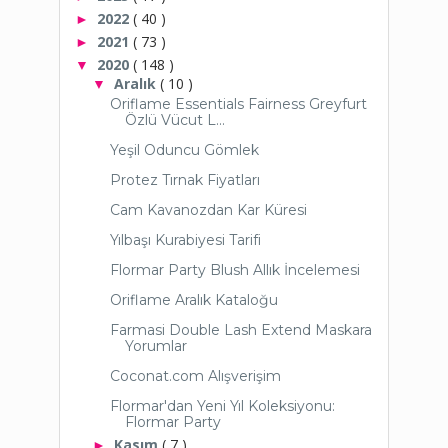
2022
( 40 )
►
2021
( 73 )
►
2020
( 148 )
▼
Aralık
( 10 )
▼
Oriflame Essentials Fairness Greyfurt
Özlü Vücut L...
Yeşil Oduncu Gömlek
Protez Tırnak Fiyatları
Cam Kavanozdan Kar Küresi
Yılbaşı Kurabiyesi Tarifi
Flormar Party Blush Allık İncelemesi
Oriflame Aralık Kataloğu
Farmasi Double Lash Extend Maskara
Yorumlar
Coconat.com Alışverişim
Flormar'dan Yeni Yıl Koleksiyonu:
Flormar Party
Kasım
( 7 )
►