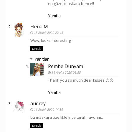
en güzel maskara bence!!
Yanıtla
Elena M
15 Aralık 2020 22:43
Wow, looks interesting!
Yanıtla
Yanıtlar
Pembe Dünyam
16 Aralık 2020 08:55
Thank you so much dear kisses 😍😚
Yanıtla
audrey
16 Aralık 2020 14:39
bu maskara özellikle ince tarafı favorim..
Yanıtla