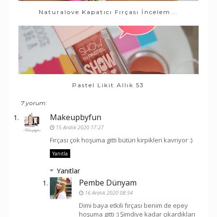
Naturalove Kapatıcı Fırçası İncelem...
Pastel Likit Allık 53
7 yorum:
Makeupbyfun
15 Aralık 2020 17:27
Fırçası çok hoşuma gitti bütün kirpikleri kavrıyor :)
Yanıtla
Yanıtlar
Pembe Dünyam
16 Aralık 2020 08:54
Dimi baya etkili fırçası benim de epey
hoşuma gitti :) Şimdiye kadar çıkardıkları