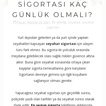
SIGORTASI KAÇ
GÜNLÜK OLMALI?
Pazar, Haziran 20, 2021
işbirliği
,
seyahat
,
seyahat
sigortası
Yurt dışından gelenleri ya da yurt içinde yapılan
seyahatleri kapsayan
seyahat sigortası
için ulaşım
türü fark etmez. Bu sigorta ile yolculuk sırasında
meydana gelebilecek olası sağlık riskleri güvence altına
alınır. Buna göre seyahat esnasında ortaya çıkan
kayıplar sigorta teminatlarına göre karşılanır.
Sigortanın devreye girmesi için ilgili koşulların
sağlanıyor olması gerekir.
Yapacağınız seyahat sigortası için geçerlilik süresi,
poliçede yazılı olan tarihler ya da seyahat süresi olarak
ifade edilir.
En uygun sigorta
tekliflerini aldığınızda