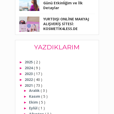
Günü Etkinliğim ve İlk
Detaylar
YURTDIŞI ONLİNE MAKYAJ
ALIŞVERİŞ SİTESİ:
KOSMETİK4LESS.DE
YAZDIKLARIM
2025
( 2 )
►
2024
( 9 )
►
2023
( 17 )
►
2022
( 40 )
►
2021
( 73 )
▼
Aralık
( 3 )
►
Kasım
( 5 )
►
Ekim
( 5 )
►
Eylül
( 1 )
►
Ağustos
( 1 )
►