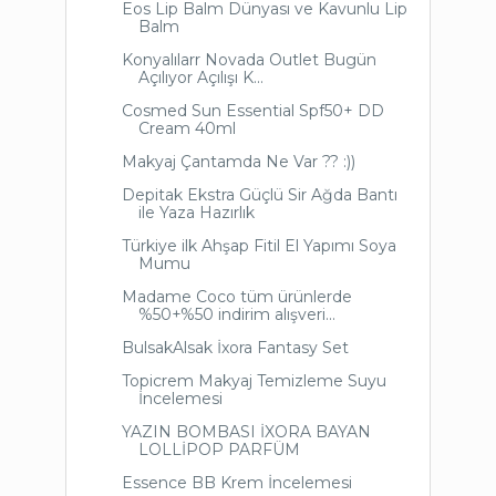
Eos Lip Balm Dünyası ve Kavunlu Lip
Balm
Konyalılarr Novada Outlet Bugün
Açılıyor Açılışı K...
Cosmed Sun Essential Spf50+ DD
Cream 40ml
Makyaj Çantamda Ne Var ?? :))
Depitak Ekstra Güçlü Sir Ağda Bantı
ile Yaza Hazırlık
Türkiye ilk Ahşap Fitil El Yapımı Soya
Mumu
Madame Coco tüm ürünlerde
%50+%50 indirim alışveri...
BulsakAlsak İxora Fantasy Set
Topicrem Makyaj Temizleme Suyu
İncelemesi
YAZIN BOMBASI İXORA BAYAN
LOLLİPOP PARFÜM
Essence BB Krem İncelemesi