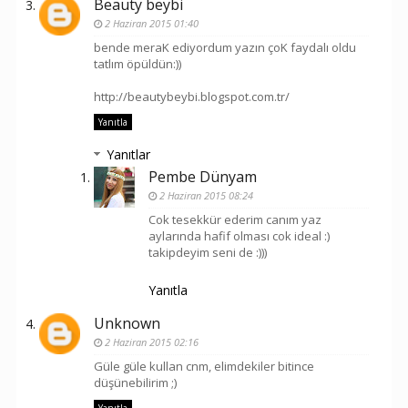
Beauty beybi
2 Haziran 2015 01:40
bende meraK ediyordum yazın çoK faydalı oldu
tatlım öpüldün:))
http://beautybeybi.blogspot.com.tr/
Yanıtla
Yanıtlar
Pembe Dünyam
2 Haziran 2015 08:24
Cok tesekkür ederim canım yaz
aylarında hafif olması cok ideal :)
takipdeyim seni de :)))
Yanıtla
Unknown
2 Haziran 2015 02:16
Güle güle kullan cnm, elimdekiler bitince
düşünebilirim ;)