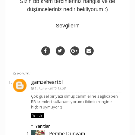
Sizin bb krem tercihleriniz hangisi ve de
düşünceleriniz nedir bekliyorum :)
Sevgilerrr
12 yorum:
gamzeheartbl
1 Haziran 2015 19:58
Çok güzel bir yazı olmuş canım eline sağlık:) ben
BB kremleri kullanamıyorum cildimin rengine
hiçbiri uymuyor :(
Yanıtla
Yanıtlar
Pembe Dünyam