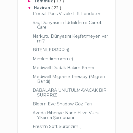
Temmuz
( 17 )
►
Haziran
( 22 )
▼
L'oreal Paris Visible Lift Fondöten
Saç Dünyasının İddialı İsmi: Carrot
Care
Narkutu Dünyasını Keşfetmeyen var
mı?
BİTENLERRRR :))
Mimlendimmmm :)
Mediwell Dudak Bakım Kremi
Mediwell Mıgraıne Therapy (Migren
Bandı)
BABALARA UNUTULMAYACAK BİR
SÜRPRİZ
Bloom Eye Shadow Göz Farı
Aveda Biberiye Nane El ve Vücut
Yıkama Şampuanı
Fresh'n Soft Sürprizim :)