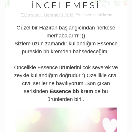
İNCELEMESI
Pazartesi, Haziran 01, 2015
essence bb krem
Güzel bir Haziran başlangıcından herkese
merhabalarrrr :))
Sizlere uzun zamandır kullandığım Essence
pureskin bb kremden bahsedeceğim..
Öncelikle Essence ürünlerini cok severek ve
zevkle kullandığım doğrudur :) Özellikle cıvıl
cıvıl serilerine bayılıyorum..Son çıkan
serisinden
Essence bb krem
de bu
ürünlerden biri..