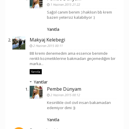
1 Haziran 2015 21:22
Sağol canım benim :) haklısın bb krem
bazen yetersiz kalabiliyor :)
Yanıtla
Makyaj Kelebegi
2 Haziran 2015 00:11
BB kremi denemedim ama essence benimde
renkli kozmetiklerine bakmadan geçemediğim bir
marka...
Yanıtla
Yanıtlar
Pembe Dünyam
2 Haziran 2015 00:12
Kesinlikle civil civil insan bakamadan
edemiyor dimi :))
Yanıtla