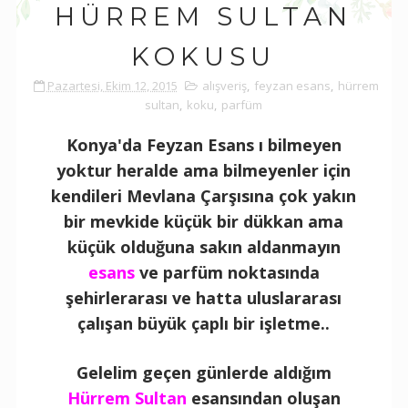
HÜRREM SULTAN
KOKUSU
Pazartesi, Ekim 12, 2015
alışveriş
,
feyzan esans
,
hürrem
sultan
,
koku
,
parfüm
Konya'da Feyzan Esans ı bilmeyen
yoktur heralde ama bilmeyenler için
kendileri Mevlana Çarşısına çok yakın
bir mevkide küçük bir dükkan ama
küçük olduğuna sakın aldanmayın
esans
ve parfüm noktasında
şehirlerarası ve hatta uluslararası
çalışan büyük çaplı bir işletme..
Gelelim geçen günlerde aldığım
Hürrem Sultan
esansından oluşan