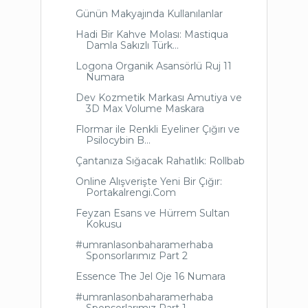
Günün Makyajında Kullanılanlar
Hadi Bir Kahve Molası: Mastiqua
Damla Sakızlı Türk...
Logona Organik Asansörlü Ruj 11
Numara
Dev Kozmetik Markası Amutiya ve
3D Max Volume Maskara
Flormar ile Renkli Eyeliner Çığırı ve
Psilocybin B...
Çantanıza Sığacak Rahatlık: Rollbab
Online Alışverişte Yeni Bir Çığır:
Portakalrengi.Com
Feyzan Esans ve Hürrem Sultan
Kokusu
#umranlasonbaharamerhaba
Sponsorlarımız Part 2
Essence The Jel Oje 16 Numara
#umranlasonbaharamerhaba