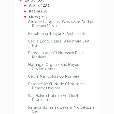
2015
( 153 )
▼
Aralık
( 23 )
►
Kasım
( 30 )
►
Ekim
( 21 )
▼
Clinique Long Last Glosswear Dudak
Parlatıcı 12 Nu...
Elmalı Tarçınlı Fiyonk Pasta Tarifi
Cecile Long Kisses 19 Numara Likit
Ruj
Estee Lauder 01 Numaralı Black
Maskara
Naturigin Organik Saç Boyası
Gözlemlerim
Cecile Nail Colors 68 Numara
Essence XXXL Nude 01 Numara
Beauty Lipgloss
Saç Bakım Rutinim ve Yıldızlı
Ürünlerim
Kalsiyumlu Tırnak Bakımı: Nk Calcium
Gel